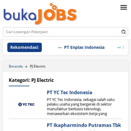
Loncat
ke
konten
Rekomendasi:
PT Enplas Indonesia
PT TPI
Beranda
PJ Electric
Kategori:
PJ Electric
PT YC Tec Indonesia
PT YC Tec Indonesia, sebagai salah satu
pelaku usaha yang bergerak di sektor
manufaktur berbasis teknologi,
menawarkan ekosistem kerja yang
PT Ikapharmindo Putramas Tbk