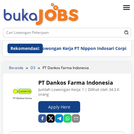
Loncat
ke
konten
Rekomendasi:
Lowongan Kerja PT Nippon Indosari Corpindo Tbk. 
Beranda
D3
PT Dankos Farma Indonesia
PT Dankos Farma Indonesia
Jumlah Lowongan Kerja:
1
| Dilihat oleh 34.3 K
orang
Apply Here