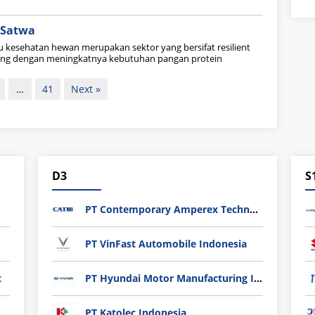
 Satwa
au kesehatan hewan merupakan sektor yang bersifat resilient
ring dengan meningkatnya kebutuhan pangan protein
…
41
Next »
D3
S
PT Contemporary Amperex Technology Indonesia Battery (CATIB)
PT VinFast Automobile Indonesia
t
PT Hyundai Motor Manufacturing Indonesia
PT Katolec Indonesia