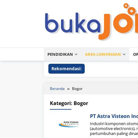
Loncat
ke
konten
PENDIDIKAN
AREA LOWONGAN
O
Rekomendasi:
Beranda
Bogor
Kategori:
Bogor
PT Astra Visteon In
Industri komponen otomot
(automotive electronics)
pertumbuhan paling dinam