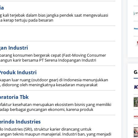
ia
ng kali terjebak dalam bias jangka pendek saat mengevaluasi
a kerap tertuju pada besaran
an Industri
i barang konsumen bergerak cepat (Fast-Moving Consumer
ngun karir bersama PT Serena Indopangan Industri
G
Produk Industri
ngkapan luar ruang (outdoor gear) di Indonesia menunjukkan
a, didorong oleh meningkatnya kesadaran masyarakat
oratoria Tbk
ufaktur kesehatan merupakan ekosistem bisnis yang memiliki
rhadap berbagai guncangan ekonomi, karena produk
rindo Industries
 Industries (SRI), struktur karier dirancang untuk
gan teknis maupun manajerial. Industri ban, yang menjadi