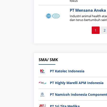
fokus
PT Mensana Aneka
Industri animal health at
dan terus bertumbuh sei
Paginasi
1
2
pos
SMA/ SMK
PT Katolec Indonesia
PT Highly Marelli APM Indonesia
PT Namicoh Indonesia Componen
PT Sri Tita Medika