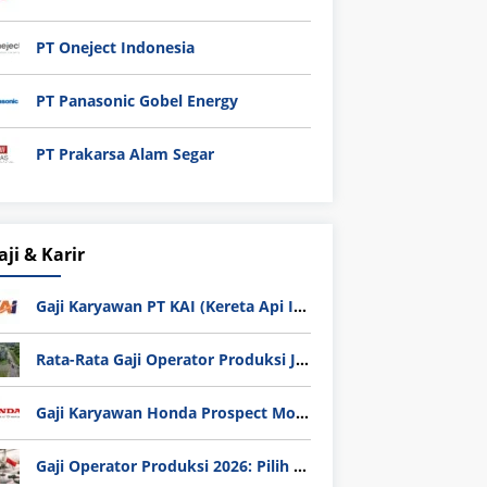
PT Oneject Indonesia
PT Panasonic Gobel Energy
PT Prakarsa Alam Segar
aji & Karir
Gaji Karyawan PT KAI (Kereta Api Indonesia) Update 2025
Rata-Rata Gaji Operator Produksi Jabodetabek 2025: Bedah Tuntas UMK, Lemburan, dan Realita Hidup Buruh
Gaji Karyawan Honda Prospect Motor Semua Divisi
Gaji Operator Produksi 2026: Pilih PT Astra Honda Motor (AHM) atau Manufaktur di Jepang?