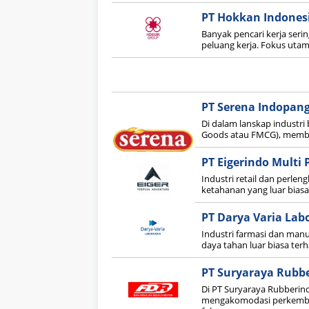
PT Hokkan Indones
Banyak pencari kerja seri
peluang kerja. Fokus utam
PT Serena Indopang
Di dalam lanskap industr
Goods atau FMCG), memba
PT Eigerindo Multi 
Industri retail dan perle
ketahanan yang luar bias
PT Darya Varia Lab
Industri farmasi dan man
daya tahan luar biasa te
PT Suryaraya Rubbe
Di PT Suryaraya Rubberindo
mengakomodasi perkemban