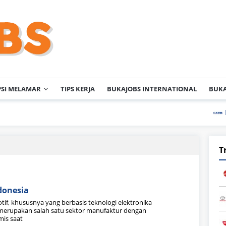
PSI MELAMAR
TIPS KERJA
BUKAJOBS INTERNATIONAL
BUKA
PT C
T
donesia
if, khususnya yang berbasis teknologi elektronika
, merupakan salah satu sektor manufaktur dengan
is saat