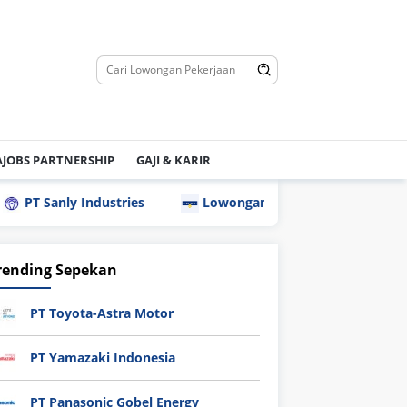
JOBS PARTNERSHIP
GAJI & KARIR
PT Sanly Industries
Lowongan Kerja PT Nippon Indosari
rending Sepekan
PT Toyota-Astra Motor
PT Yamazaki Indonesia
PT Panasonic Gobel Energy