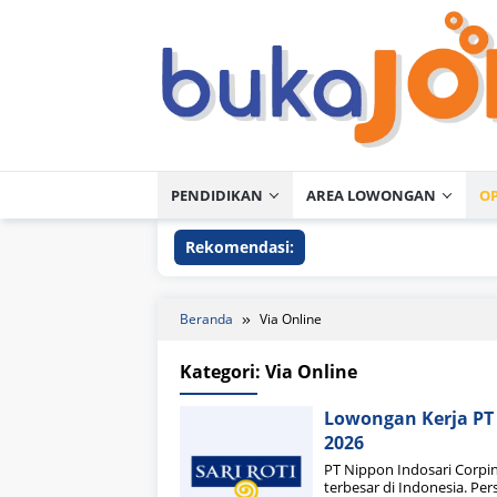
Loncat
ke
konten
PENDIDIKAN
AREA LOWONGAN
O
Rekomendasi:
Beranda
Via Online
Kategori:
Via Online
Lowongan Kerja PT 
2026
PT Nippon Indosari Corpi
terbesar di Indonesia. P