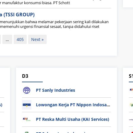
r manufaktur konsumsi biasa. PT Schott
a (TSSI GROUP)
a menunjukkan bahwa melamar pekerjaan sering kali dilakukan
memenuhi urgensi finansial sesaat, tanpa didahului riset
…
405
Next »
D3
S
PT Sanly Industries
s)
Lowongan Kerja PT Nippon Indosari Corpindo Tbk. Bulan Agustus 2026
PT Reska Multi Usaha (KAI Services)