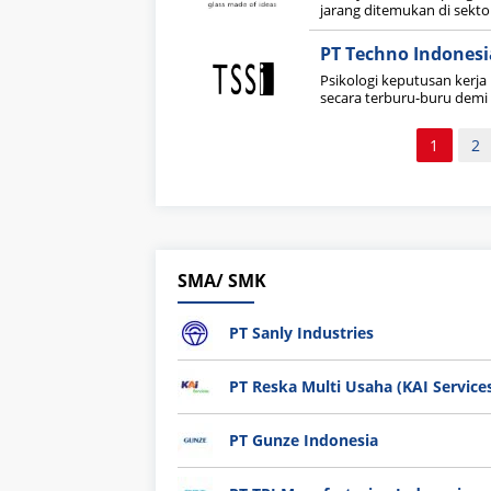
jarang ditemukan di sekto
PT Techno Indonesi
Psikologi keputusan kerj
secara terburu-buru demi 
Paginasi
1
2
pos
SMA/ SMK
PT Sanly Industries
PT Reska Multi Usaha (KAI Service
PT Gunze Indonesia