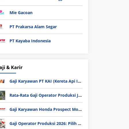
Mie Gacoan
PT Prakarsa Alam Segar
PT Kayaba Indonesia
aji & Karir
Gaji Karyawan PT KAI (Kereta Api Indonesia) Update 2025
Rata-Rata Gaji Operator Produksi Jabodetabek 2025: Bedah Tuntas UMK, Lemburan, dan Realita Hidup Buruh
Gaji Karyawan Honda Prospect Motor Semua Divisi
Gaji Operator Produksi 2026: Pilih PT Astra Honda Motor (AHM) atau Manufaktur di Jepang?