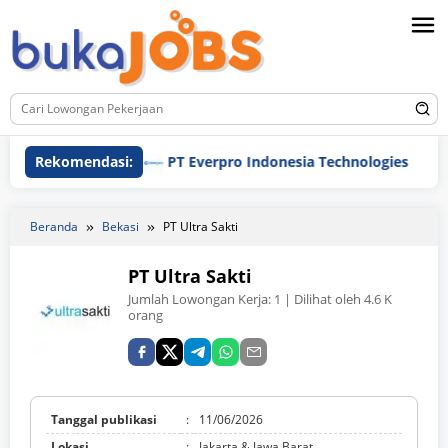
Loncat
ke
konten
Rekomendasi:
PT Everpro Indonesia Technologies
PT
Beranda
Bekasi
PT Ultra Sakti
PT Ultra Sakti
Jumlah Lowongan Kerja:
1
| Dilihat oleh 4.6 K
orang
Tanggal publikasi
:
11/06/2026
Lokasi
:
Jakarta & Jawa Barat