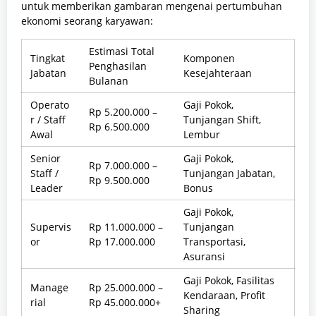
untuk memberikan gambaran mengenai pertumbuhan
ekonomi seorang karyawan:
Estimasi Total
Tingkat
Komponen
Penghasilan
Jabatan
Kesejahteraan
Bulanan
Operato
Gaji Pokok,
Rp 5.200.000 –
r / Staff
Tunjangan Shift,
Rp 6.500.000
Awal
Lembur
Senior
Gaji Pokok,
Rp 7.000.000 –
Staff /
Tunjangan Jabatan,
Rp 9.500.000
Leader
Bonus
Gaji Pokok,
Supervis
Rp 11.000.000 –
Tunjangan
or
Rp 17.000.000
Transportasi,
Asuransi
Gaji Pokok, Fasilitas
Manage
Rp 25.000.000 –
Kendaraan, Profit
rial
Rp 45.000.000+
Sharing