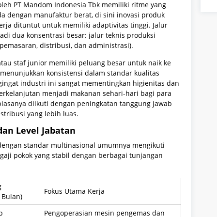
n oleh PT Mandom Indonesia Tbk memiliki ritme yang
a dengan manufaktur berat, di sini inovasi produk
erja dituntut untuk memiliki adaptivitas tinggi. Jalur
adi dua konsentrasi besar: jalur teknis produksi
pemasaran, distribusi, dan administrasi).
tau staf junior memiliki peluang besar untuk naik ke
 menunjukkan konsistensi dalam standar kualitas
ngat industri ini sangat mementingkan higienitas dan
n berkelanjutan menjadi makanan sehari-hari bagi para
 biasanya diikuti dengan peningkatan tanggung jawab
stribusi yang lebih luas.
dan Level Jabatan
 dengan standar multinasional umumnya mengikuti
gaji pokok yang stabil dengan berbagai tunjangan
g
Fokus Utama Kerja
 Bulan)
p
Pengoperasian mesin pengemas dan