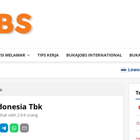
PSI MELAMAR
TIPS KERJA
BUKAJOBS INTERNATIONAL
BUKA
Lowongan Kerja P
bk
T
onesia Tbk
lihat oleh 2.9 K orang