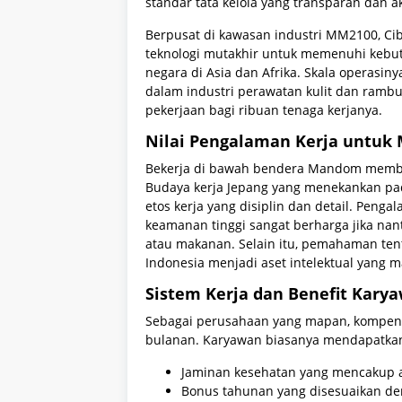
standar tata kelola yang transparan dan a
Berpusat di kawasan industri MM2100, Cib
teknologi mutakhir untuk memenuhi kebut
negara di Asia dan Afrika. Skala operasi
dalam industri perawatan kulit dan rambu
pekerjaan bagi ribuan tenaga kerjanya.
Nilai Pengalaman Kerja untuk
Bekerja di bawah bendera Mandom memberi
Budaya kerja Jepang yang menekankan p
etos kerja yang disiplin dan detail. Peng
keamanan tinggi sangat berharga jika nan
atau makanan. Selain itu, pemahaman tenta
Indonesia menjadi aset intelektual yang
Sistem Kerja dan Benefit Kary
Sebagai perusahaan yang mapan, kompensa
bulanan. Karyawan biasanya mendapatkan
Jaminan kesehatan yang mencakup an
Bonus tahunan yang disesuaikan de