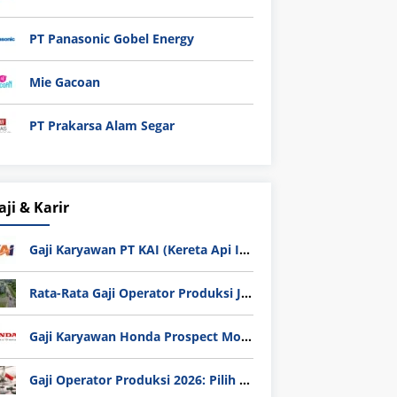
PT Panasonic Gobel Energy
Mie Gacoan
PT Prakarsa Alam Segar
aji & Karir
Gaji Karyawan PT KAI (Kereta Api Indonesia) Update 2025
Rata-Rata Gaji Operator Produksi Jabodetabek 2025: Bedah Tuntas UMK, Lemburan, dan Realita Hidup Buruh
Gaji Karyawan Honda Prospect Motor Semua Divisi
Gaji Operator Produksi 2026: Pilih PT Astra Honda Motor (AHM) atau Manufaktur di Jepang?