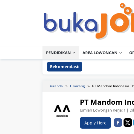
Loncat
ke
konten
PENDIDIKAN
AREA LOWONGAN
O
Rekomendasi:
Beranda
Cikarang
PT Mandom Indonesia T
PT Mandom Ind
Jumlah Lowongan Kerja:
1
| Di
Apply Here