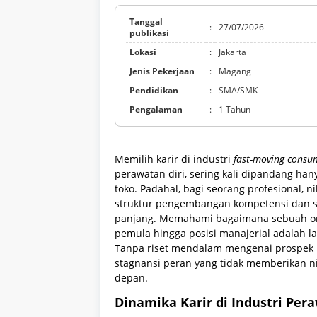
Tanggal
:
27/07/2026
publikasi
Lokasi
:
Jakarta
Jenis Pekerjaan
:
Magang
Pendidikan
:
SMA/SMK
Pengalaman
:
1 Tahun
Memilih karir di industri
fast-moving consu
perawatan diri, sering kali dipandang ha
toko. Padahal, bagi seorang profesional, 
struktur pengembangan kompetensi dan st
panjang. Memahami bagaimana sebuah orga
pemula hingga posisi manajerial adalah 
Tanpa riset mendalam mengenai prospek ka
stagnansi peran yang tidak memberikan ni
depan.
Dinamika Karir di Industri Pera