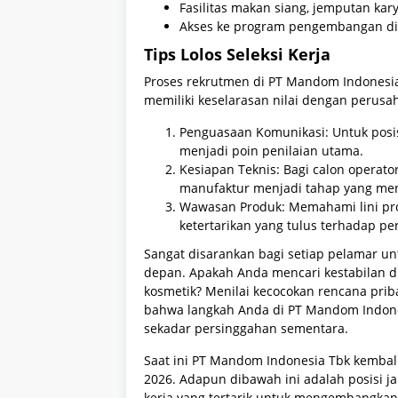
Fasilitas makan siang, jemputan kar
Akses ke program pengembangan di
Tips Lolos Seleksi Kerja
Proses rekrutmen di PT Mandom Indonesia
memiliki keselarasan nilai dengan perusa
Penguasaan Komunikasi: Untuk posis
menjadi poin penilaian utama.
Kesiapan Teknis: Bagi calon operator
manufaktur menjadi tahap yang me
Wawasan Produk: Memahami lini pro
ketertarikan yang tulus terhadap p
Sangat disarankan bagi setiap pelamar un
depan. Apakah Anda mencari kestabilan di
kosmetik? Menilai kecocokan rencana pri
bahwa langkah Anda di PT Mandom Indone
sekadar persinggahan sementara.
Saat ini PT Mandom Indonesia Tbk kembal
2026. Adapun dibawah ini adalah posisi ja
kerja yang tertarik untuk mengembangka