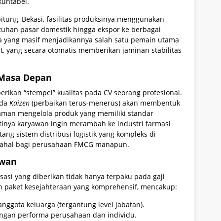
kuntabel.
itung, Bekasi, fasilitas produksinya menggunakan
uhan pasar domestik hingga ekspor ke berbagai
nya yang masif menjadikannya salah satu pemain utama
t, yang secara otomatis memberikan jaminan stabilitas
 Masa Depan
kan “stempel” kualitas pada CV seorang profesional.
ada
Kaizen
(perbaikan terus-menerus) akan membentuk
alaman mengelola produk yang memiliki standar
tinya karyawan ingin merambah ke industri farmasi
ng sistem distribusi logistik yang kompleks di
 mahal bagi perusahaan FMCG manapun.
awan
si yang diberikan tidak hanya terpaku pada gaji
 paket kesejahteraan yang komprehensif, mencakup:
ggota keluarga (tergantung level jabatan).
ngan performa perusahaan dan individu.