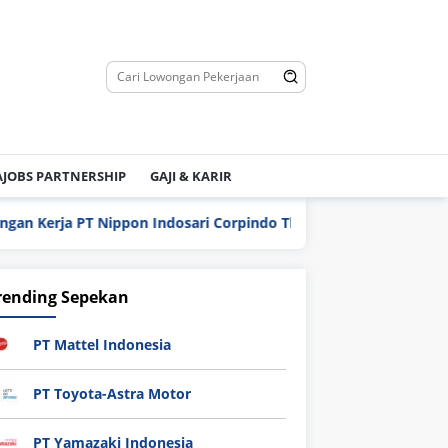
JOBS PARTNERSHIP
GAJI & KARIR
T Nippon Indosari Corpindo Tbk. Bulan Agustus 2026
PT
rending Sepekan
PT Mattel Indonesia
PT Toyota-Astra Motor
PT Yamazaki Indonesia