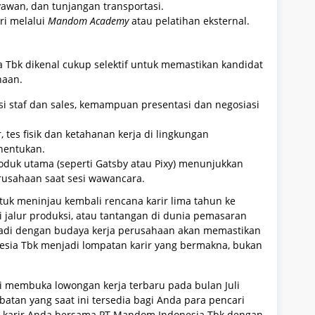
yawan, dan tunjangan transportasi.
ri melalui
Mandom Academy
atau pelatihan eksternal.
 Tbk dikenal cukup selektif untuk memastikan kandidat
haan.
i staf dan sales, kemampuan presentasi dan negosiasi
, tes fisik dan ketahanan kerja di lingkungan
nentukan.
duk utama (seperti Gatsby atau Pixy) menunjukkan
erusahaan saat sesi wawancara.
tuk meninjau kembali rencana karir lima tahun ke
 jalur produksi, atau tantangan di dunia pemasaran
badi dengan budaya kerja perusahaan akan memastikan
sia Tbk menjadi lompatan karir yang bermakna, bukan
i membuka lowongan kerja terbaru pada bulan Juli
batan yang saat ini tersedia bagi Anda para pencari
n karir Anda bersama PT Mandom Indonesia Tbk dengan