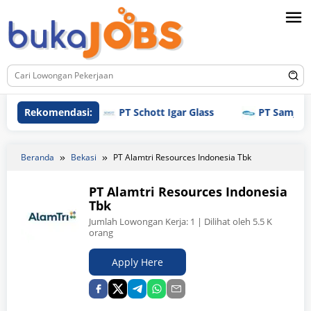
Loncat
ke
konten
Rekomendasi:
PT Schott Igar Glass
PT Samjin Brot
Beranda
Bekasi
PT Alamtri Resources Indonesia Tbk
PT Alamtri Resources Indonesia
Tbk
Jumlah Lowongan Kerja:
1
| Dilihat oleh 5.5 K
orang
Apply Here