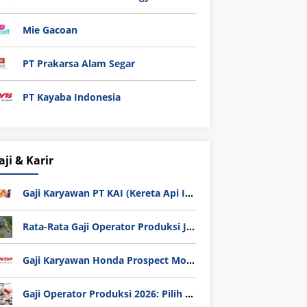
Mie Gacoan
PT Prakarsa Alam Segar
PT Kayaba Indonesia
aji & Karir
Gaji Karyawan PT KAI (Kereta Api Indonesia) Update 2025
Rata-Rata Gaji Operator Produksi Jabodetabek 2025: Bedah Tuntas UMK, Lemburan, dan Realita Hidup Buruh
Gaji Karyawan Honda Prospect Motor Semua Divisi
Gaji Operator Produksi 2026: Pilih PT Astra Honda Motor (AHM) atau Manufaktur di Jepang?