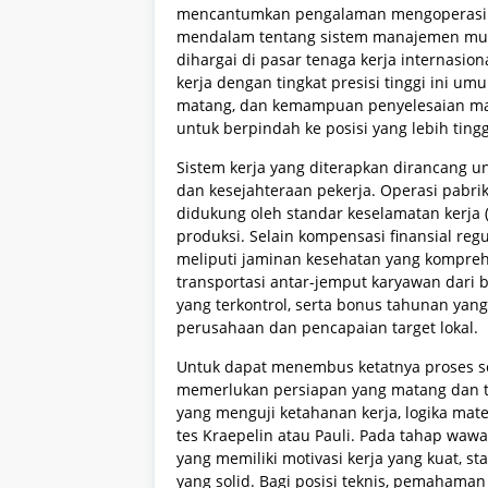
mencantumkan pengalaman mengoperasik
mendalam tentang sistem manajemen mut
dihargai di pasar tenaga kerja internasi
kerja dengan tingkat presisi tinggi ini um
matang, dan kemampuan penyelesaian ma
untuk berpindah ke posisi yang lebih tingg
Sistem kerja yang diterapkan dirancang u
dan kesejahteraan pekerja. Operasi pabrik 
didukung oleh standar keselamatan kerja 
produksi. Selain kompensasi finansial reg
meliputi jaminan kesehatan yang komprehe
transportasi antar-jemput karyawan dari b
yang terkontrol, serta bonus tahunan yang
perusahaan dan pencapaian target lokal.
Untuk dapat menembus ketatnya proses sele
memerlukan persiapan yang matang dan te
yang menguji ketahanan kerja, logika mate
tes Kraepelin atau Pauli. Pada tahap waw
yang memiliki motivasi kerja yang kuat, s
yang solid. Bagi posisi teknis, pemahaman