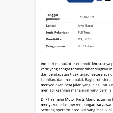
Tanggal
:
16/06/2026
publikasi
Lokasi
:
Jawa Barat
Jenis Pekerjaan
:
Full Time
Pendidikan
:
D3, D4/S1
Pengalaman
:
0 - 2 Tahun
Industri manufaktur otomotif, khususny
karir yang sangat terukur dibandingkan ind
dan pendapatan tidak terjadi secara acak,
keahlian, dan masa bakti. Bagi profesional
menyediakan peta jalan yang jelas untuk
menjadi keahlian manajerial yang bernilai 
Di PT Yamaha Motor Parts Manufacturing In
mengakomodasi perkembangan karyawan dari
Seorang operator produksi yang masuk di 