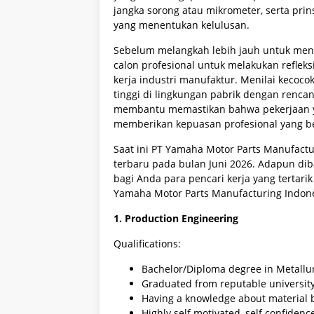
jangka sorong atau mikrometer, serta pri
yang menentukan kelulusan.
Sebelum melangkah lebih jauh untuk meng
calon profesional untuk melakukan reflek
kerja industri manufaktur. Menilai kecocok
tinggi di lingkungan pabrik dengan renca
membantu memastikan bahwa pekerjaan yan
memberikan kepuasan profesional yang be
Saat ini PT Yamaha Motor Parts Manufact
terbaru pada bulan Juni 2026. Adapun diba
bagi Anda para pencari kerja yang terta
Yamaha Motor Parts Manufacturing Indones
1. Production Engineering
Qualifications:
Bachelor/Diploma degree in Metallu
Graduated from reputable universit
Having a knowledge about material 
Highly self motivated, self confidenc