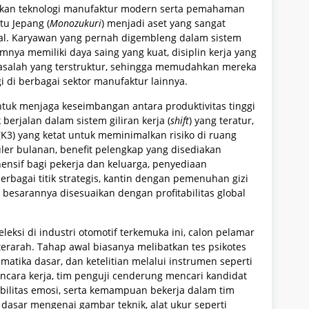
an teknologi manufaktur modern serta pemahaman
u Jepang (
Monozukuri
) menjadi aset yang sangat
onal. Karyawan yang pernah digembleng dalam sistem
umnya memiliki daya saing yang kuat, disiplin kerja yang
salah yang terstruktur, sehingga memudahkan mereka
i di berbagai sektor manufaktur lainnya.
ntuk menjaga keseimbangan antara produktivitas tinggi
berjalan dalam sistem giliran kerja (
shift
) yang teratur,
(K3) yang ketat untuk meminimalkan risiko di ruang
uler bulanan, benefit pelengkap yang disediakan
nsif bagi pekerja dan keluarga, penyediaan
erbagai titik strategis, kantin dengan pemenuhan gizi
 besarannya disesuaikan dengan profitabilitas global
ksi di industri otomotif terkemuka ini, calon pelamar
rarah. Tahap awal biasanya melibatkan tes psikotes
matika dasar, dan ketelitian melalui instrumen seperti
ancara kerja, tim penguji cenderung mencari kandidat
tabilitas emosi, serta kemampuan bekerja dalam tim
 dasar mengenai gambar teknik, alat ukur seperti