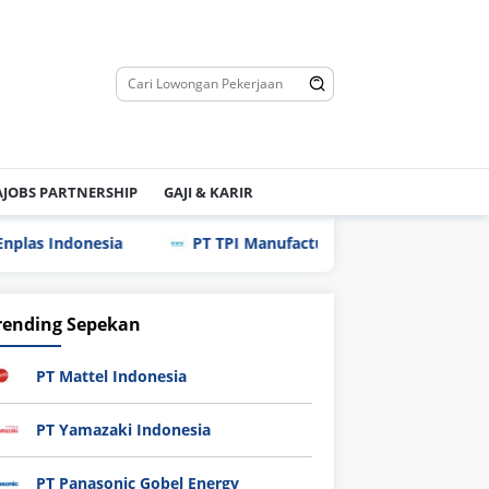
JOBS PARTNERSHIP
GAJI & KARIR
nesia
PT TPI Manufacturing Indonesia
PT Schott 
rending Sepekan
PT Mattel Indonesia
PT Yamazaki Indonesia
PT Panasonic Gobel Energy