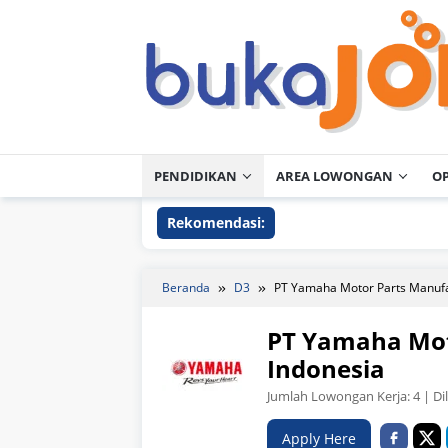
Loncat
ke
konten
PENDIDIKAN
AREA LOWONGAN
O
Rekomendasi:
Beranda
D3
PT Yamaha Motor Parts Manufa
PT Yamaha Mot
Indonesia
Jumlah Lowongan Kerja:
4
| Di
Apply Here