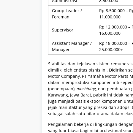
Administrasi
8.500.000
Group Leader /
Rp 8.500.000 – R
Foreman
11.000.000
Rp 12.000.000 – 
Supervisor
16.000.000
Assistant Manager /
Rp 18.000.000 – 
Manager
25.000.000+
Stabilitas dan kejelasan sistem remunerasi
dimiliki oleh entitas bisnis ini. Didirikan
Motor Company, PT Yamaha Motor Parts M
dalam memproduksi komponen inti sepeda
(penempaan),
machining
, dan pembuatan gi
Karawang, Jawa Barat, pabrik ini tidak h
juga menjadi basis ekspor komponen untuk
jejak manufaktur yang presisi dan adopsi 
sebagai salah satu pilar utama dalam ekosi
Pengalaman bekerja di lingkungan dengan 
yang luar biasa bagi nilai profesional seo