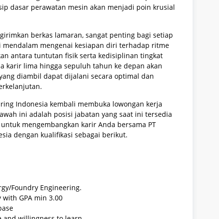
nsip dasar perawatan mesin akan menjadi poin krusial
irimkan berkas lamaran, sangat penting bagi setiap
si mendalam mengenai kesiapan diri terhadap ritme
an antara tuntutan fisik serta kedisiplinan tingkat
na karir lima hingga sepuluh tahun ke depan akan
g diambil dapat dijalani secara optimal dan
rkelanjutan.
uring Indonesia kembali membuka lowongan kerja
wah ini adalah posisi jabatan yang saat ini tersedia
rik untuk mengembangkan karir Anda bersama PT
ia dengan kualifikasi sebagai berikut.
rgy/Foundry Engineering.
y with GPA min 3.00
base
e and willingness to learn