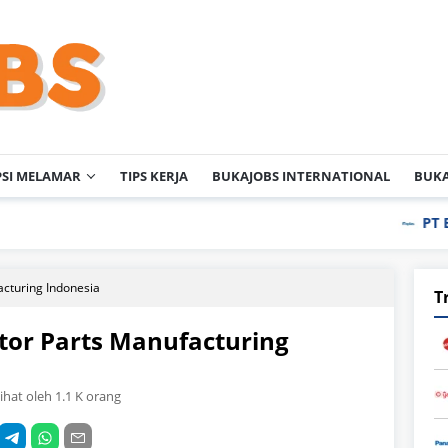
PSI MELAMAR
TIPS KERJA
BUKAJOBS INTERNATIONAL
BUKA
PT Enplas Indo
cturing Indonesia
T
or Parts Manufacturing
lihat oleh 1.1 K orang