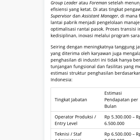
Group Leader
atau
Foreman
setelah menunj
efisiensi yang ketat. Di atas tingkat peng
Supervisor
dan
Assistant Manager
, di mana 
lantai pabrik menjadi pengelolaan manajer
optimalisasi rantai pasok. Proses transisi
kedisiplinan, inovasi melalui program sa
Seiring dengan meningkatnya tanggung jaw
yang diterima oleh karyawan juga mengal
penghasilan di industri ini tidak hanya 
tunjangan fungsional dan fasilitas yang m
estimasi struktur penghasilan berdasarka
Indonesia:
Estimasi
Tingkat Jabatan
Pendapatan per
Bulan
Operator Produksi /
Rp 5.300.000 – R
Entry Level
6.500.000
Teknisi / Staf
Rp 6.500.000 – R