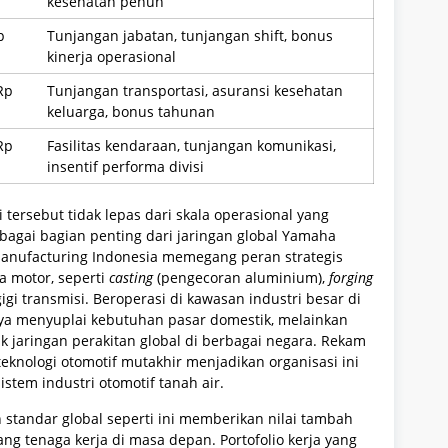
kesehatan penuh
p
Tunjangan jabatan, tunjangan shift, bonus
kinerja operasional
Rp
Tunjangan transportasi, asuransi kesehatan
keluarga, bonus tahunan
Rp
Fasilitas kendaraan, tunjangan komunikasi,
insentif performa divisi
 tersebut tidak lepas dari skala operasional yang
 sebagai bagian penting dari jaringan global Yamaha
anufacturing Indonesia memegang peran strategis
 motor, seperti
casting
(pengecoran aluminium),
forging
gi transmisi. Beroperasi di kawasan industri besar di
anya menyuplai kebutuhan pasar domestik, melainkan
 jaringan perakitan global di berbagai negara. Rekam
teknologi otomotif mutakhir menjadikan organisasi ini
stem industri otomotif tanah air.
standar global seperti ini memberikan nilai tambah
rang tenaga kerja di masa depan. Portofolio kerja yang