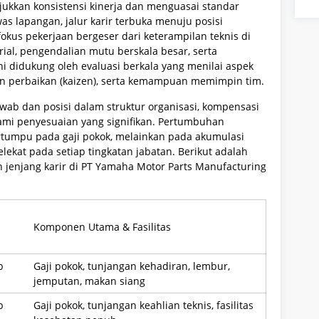
ukkan konsistensi kinerja dan menguasai standar
awas lapangan, jalur karir terbuka menuju posisi
fokus pekerjaan bergeser dari keterampilan teknis di
ial, pengendalian mutu berskala besar, serta
 ini didukung oleh evaluasi berkala yang menilai aspek
ran perbaikan (kaizen), serta kemampuan memimpin tim.
ab dan posisi dalam struktur organisasi, kompensasi
ami penyesuaian yang signifikan. Pertumbuhan
bertumpu pada gaji pokok, melainkan pada akumulasi
elekat pada setiap tingkatan jabatan. Berikut adalah
n jenjang karir di PT Yamaha Motor Parts Manufacturing
Komponen Utama & Fasilitas
p
Gaji pokok, tunjangan kehadiran, lembur,
jemputan, makan siang
p
Gaji pokok, tunjangan keahlian teknis, fasilitas