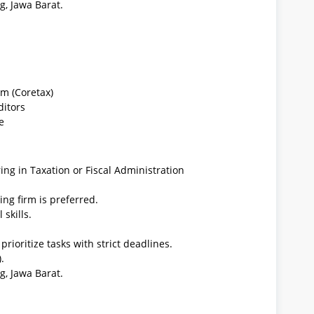
g, Jawa Barat.
em (Coretax)
ditors
e
ng in Taxation or Fiscal Administration
ing firm is preferred.
skills.
rioritize tasks with strict deadlines.
.
g, Jawa Barat.