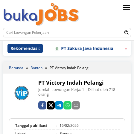
Loncat
ke
konten
Rekomendasi:
PT Sakura Java Indonesia
PT Sm
Beranda
Banten
PT Victory Indah Pelangi
PT Victory Indah Pelangi
Jumlah Lowongan Kerja:
1
| Dilihat oleh 718
orang
Tanggal publikasi
:
16/02/2026
Lokasi
:
Banten