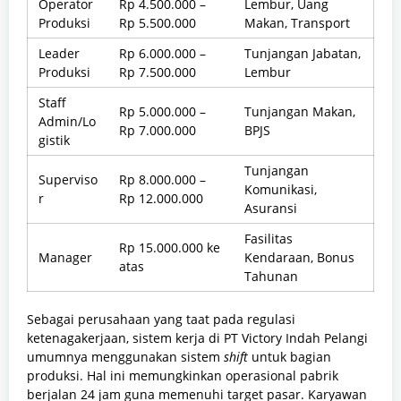
Operator
Rp 4.500.000 –
Lembur, Uang
Produksi
Rp 5.500.000
Makan, Transport
Leader
Rp 6.000.000 –
Tunjangan Jabatan,
Produksi
Rp 7.500.000
Lembur
Staff
Rp 5.000.000 –
Tunjangan Makan,
Admin/Lo
Rp 7.000.000
BPJS
gistik
Tunjangan
Superviso
Rp 8.000.000 –
Komunikasi,
r
Rp 12.000.000
Asuransi
Fasilitas
Rp 15.000.000 ke
Manager
Kendaraan, Bonus
atas
Tahunan
Sebagai perusahaan yang taat pada regulasi
ketenagakerjaan, sistem kerja di PT Victory Indah Pelangi
umumnya menggunakan sistem
shift
untuk bagian
produksi. Hal ini memungkinkan operasional pabrik
berjalan 24 jam guna memenuhi target pasar. Karyawan