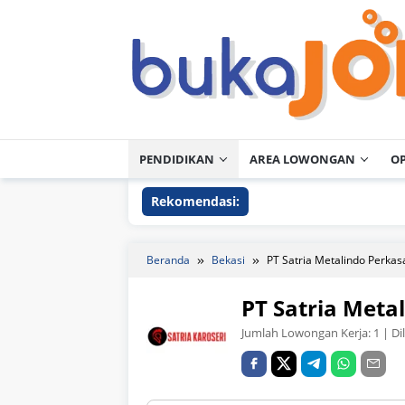
Loncat
ke
konten
PENDIDIKAN
AREA LOWONGAN
O
Rekomendasi:
Beranda
Bekasi
PT Satria Metalindo Perkas
PT Satria Meta
Jumlah Lowongan Kerja:
1
| Di