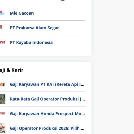
Mie Gacoan
PT Prakarsa Alam Segar
PT Kayaba Indonesia
aji & Karir
Gaji Karyawan PT KAI (Kereta Api Indonesia) Update 2025
Rata-Rata Gaji Operator Produksi Jabodetabek 2025: Bedah Tuntas UMK, Lemburan, dan Realita Hidup Buruh
Gaji Karyawan Honda Prospect Motor Semua Divisi
Gaji Operator Produksi 2026: Pilih PT Astra Honda Motor (AHM) atau Manufaktur di Jepang?