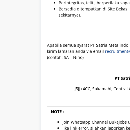
Berintegritas, teliti, berperilaku so
Bersedia ditempatkan di Site Bekasi
sekitarnya).
Apabila semua syarat PT Satria Metalindo 
kirim lamaran anda via email
recruitment
(contoh: SA – Nino)
PT Satr
J5JJ+4CC, Sukamahi, Central 
NOTE :
Join Whatsapp Channel Bukajobs 
Jika link error, silahkan laporkan 