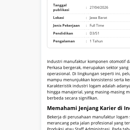
Tanggal
:
27/04/2026
publikasi
Lokasi
:
Jawa Barat
Jenis Pekerjaan
:
Full Time
Pendidikan
:
D3/S1
Pengalaman
:
1 Tahun
Industri manufaktur komponen otomotif d
Perkasa bergerak, merupakan sektor yang 
operasional. Di lingkungan seperti ini, pe
mampu menunjukkan konsistensi serta kem
Karakteristik industri logam adalah adanya
hingga manajerial, yang masing-masing 
berbeda secara signifikan.
Memahami Jenjang Karier di I
Bekerja di perusahaan manufaktur logam 
merancang peta jalan profesional yang teru
Produksi atau Staff Administrasi. Pada ta