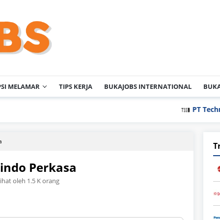
PSI MELAMAR
TIPS KERJA
BUKAJOBS INTERNATIONAL
BUKA
PT Techno Indonesia
a
T
lindo Perkasa
lihat oleh 1.5 K orang