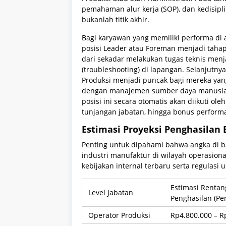
pemahaman alur kerja (SOP), dan kedisipli
bukanlah titik akhir.
Bagi karyawan yang memiliki performa di
posisi Leader atau Foreman menjadi tahapa
dari sekadar melakukan tugas teknis men
(troubleshooting) di lapangan. Selanjutny
Produksi menjadi puncak bagi mereka y
dengan manajemen sumber daya manusia s
posisi ini secara otomatis akan diikuti o
tunjangan jabatan, hingga bonus perform
Estimasi Proyeksi Penghasilan 
Penting untuk dipahami bahwa angka di b
industri manufaktur di wilayah operasio
kebijakan internal terbaru serta regulas
Estimasi Rentan
Level Jabatan
Penghasilan (Pe
Operator Produksi
Rp4.800.000 – R