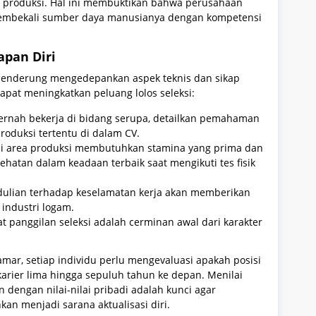
ai produksi. Hal ini membuktikan bahwa perusahaan
 membekali sumber daya manusianya dengan kompetensi
apan Diri
 cenderung mengedepankan aspek teknis dan sikap
dapat meningkatkan peluang lolos seleksi:
pernah bekerja di bidang serupa, detailkan pemahaman
oduksi tertentu di dalam CV.
 di area produksi membutuhkan stamina yang prima dan
esehatan dalam keadaan terbaik saat mengikuti tes fisik
lian terhadap keselamatan kerja akan memberikan
 industri logam.
at panggilan seleksi adalah cerminan awal dari karakter
ar, setiap individu perlu mengevaluasi apakah posisi
arier lima hingga sepuluh tahun ke depan. Menilai
dengan nilai-nilai pribadi adalah kunci agar
an menjadi sarana aktualisasi diri.