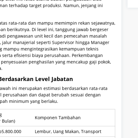
nan terhadap target produksi. Namun, jenjang ini
 atas rata-rata dan mampu memimpin rekan sejawatnya,
n berikutnya. Di level ini, tanggung jawab bergeser
jadi pengawasan unit kecil dan pemecahan masalah
a, jalur manajerial seperti Supervisor hingga Manager
ang mampu mengintegrasikan kemampuan teknis
erta efisiensi biaya perusahaan. Perkembangan
leh penyesuaian penghasilan yang mencakup gaji pokok,
a.
Berdasarkan Level Jabatan
awah ini merupakan estimasi berdasarkan rata-rata
nal perusahaan dan dapat berubah sesuai dengan
i upah minimum yang berlaku.
g
Komponen Tambahan
r Bulan)
p5.800.000
Lembur, Uang Makan, Transport