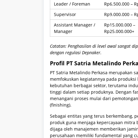
Leader / Foreman
Rp6.500.000 – R
Supervisor
Rp9.000.000 – R
Assistant Manager /
Rp15.000.000 –
Manager
Rp25.000.000+
Catatan: Penghasilan di level awal sangat d
dengan regulasi Depnaker.
Profil PT Satria Metalindo Perk
PT Satria Metalindo Perkasa merupakan sa
memfokuskan kegiatannya pada produksi
kebutuhan berbagai sektor, terutama indu
tinggi dalam setiap produknya. Dengan fa
menangani proses mulai dari pemotongan 
(finishing).
Sebagai entitas yang terus berkembang, p
produk guna menjaga kepercayaan mitra bis
dijaga oleh manajemen memberikan jamin
perusahaan memiliki fundamental yang c