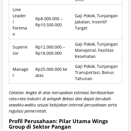
Line
Leader
Gaji Pokok, Tunjangan
Rp8.000.000 –
/
Jabatan, Insentif
Rp10.500.000
Forema
Target
n
Gaji Pokok, Tunjangan
Supervi
Rp12.000.000 –
Manajerial, Fasilitas
sor
Rp18.000.000
Kesehatan
Gaji Pokok, Tunjangan
Manage
Rp25.000.000 ke
Transportasi, Bonus
r
atas
Tahunan
Catatan: Angka di atas merupakan estimasi berdasarkan
rata-rata industri di wilayah Bekasi dan dapat berubah
sewaktu-waktu sesuai kebijakan internal perusahaan serta
regulasi pemerintah.
Profil Perusahaan: Pilar Utama Wings
Group di Sektor Pangan