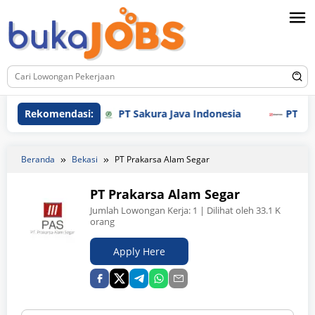
Loncat
ke
konten
Rekomendasi:
PT Sakura Java Indonesia
PT Smart Bi
Beranda
Bekasi
PT Prakarsa Alam Segar
PT Prakarsa Alam Segar
Jumlah Lowongan Kerja:
1
| Dilihat oleh 33.1 K
orang
Apply Here