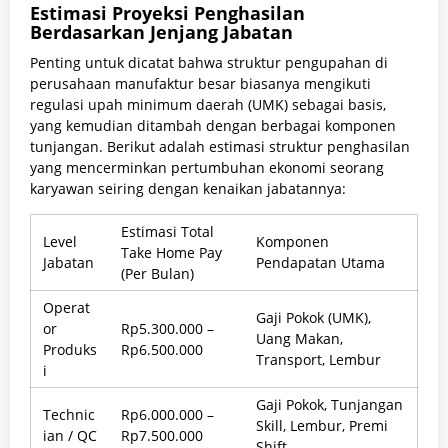
Estimasi Proyeksi Penghasilan
Berdasarkan Jenjang Jabatan
Penting untuk dicatat bahwa struktur pengupahan di
perusahaan manufaktur besar biasanya mengikuti
regulasi upah minimum daerah (UMK) sebagai basis,
yang kemudian ditambah dengan berbagai komponen
tunjangan. Berikut adalah estimasi struktur penghasilan
yang mencerminkan pertumbuhan ekonomi seorang
karyawan seiring dengan kenaikan jabatannya:
Estimasi Total
Level
Komponen
Take Home Pay
Jabatan
Pendapatan Utama
(Per Bulan)
Operat
Gaji Pokok (UMK),
or
Rp5.300.000 –
Uang Makan,
Produks
Rp6.500.000
Transport, Lembur
i
Gaji Pokok, Tunjangan
Technic
Rp6.000.000 –
Skill, Lembur, Premi
ian / QC
Rp7.500.000
Shift