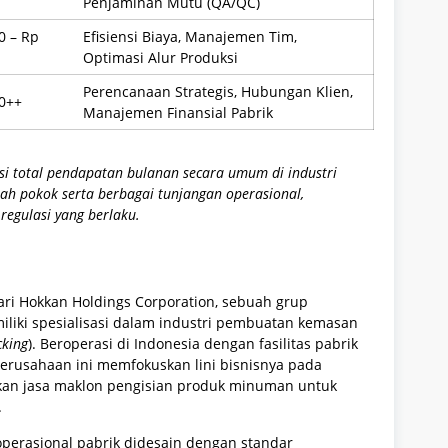
Penjaminan Mutu (QA/QC)
0 – Rp
Efisiensi Biaya, Manajemen Tim,
Optimasi Alur Produksi
Perencanaan Strategis, Hubungan Klien,
0++
Manajemen Finansial Pabrik
si total pendapatan bulanan secara umum di industri
h pokok serta berbagai tunjangan operasional,
regulasi yang berlaku.
ri Hokkan Holdings Corporation, sebuah grup
iliki spesialisasi dalam industri pembuatan kemasan
cking
). Beroperasi di Indonesia dengan fasilitas pabrik
 perusahaan ini memfokuskan lini bisnisnya pada
iakan jasa maklon pengisian produk minuman untuk
.
 operasional pabrik didesain dengan standar