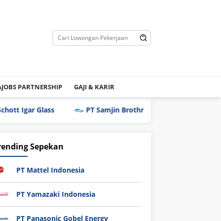
JOBS PARTNERSHIP
GAJI & KARIR
lass
PT Samjin Brothread Indonesia
PT Techno 
rending Sepekan
PT Mattel Indonesia
PT Yamazaki Indonesia
PT Panasonic Gobel Energy