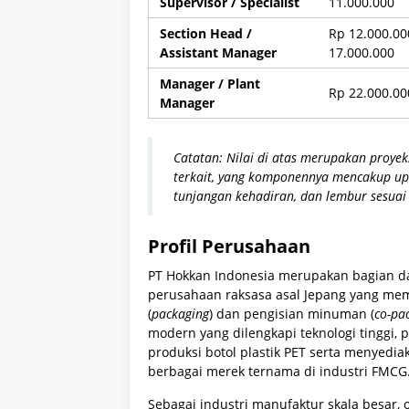
Supervisor / Specialist
11.000.000
Section Head /
Rp 12.000.00
Assistant Manager
17.000.000
Manager / Plant
Rp 22.000.00
Manager
Catatan: Nilai di atas merupakan proyek
terkait, yang komponennya mencakup upa
tunjangan kehadiran, dan lembur sesuai 
Profil Perusahaan
PT Hokkan Indonesia merupakan bagian da
perusahaan raksasa asal Jepang yang mem
(
packaging
) dan pengisian minuman (
co-pa
modern yang dilengkapi teknologi tinggi,
produksi botol plastik PET serta menyed
berbagai merek ternama di industri FMCG
Sebagai industri manufaktur skala besar,