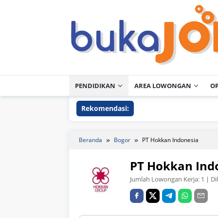
Loncat
ke
konten
PENDIDIKAN
AREA LOWONGAN
O
Rekomendasi:
Beranda
Bogor
PT Hokkan Indonesia
PT Hokkan Ind
Jumlah Lowongan Kerja:
1
| Di