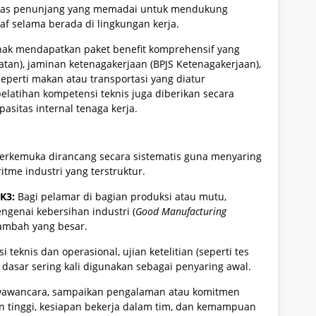
litas penunjang yang memadai untuk mendukung
af selama berada di lingkungan kerja.
rhak mendapatkan paket benefit komprehensif yang
an), jaminan ketenagakerjaan (BPJS Ketenagakerjaan),
eperti makan atau transportasi yang diatur
elatihan kompetensi teknis juga diberikan secara
sitas internal tenaga kerja.
terkemuka dirancang secara sistematis guna menyaring
itme industri yang terstruktur.
K3:
Bagi pelamar di bagian produksi atau mutu,
enai kebersihan industri (
Good Manufacturing
tambah yang besar.
i teknis dan operasional, ujian ketelitian (seperti tes
ka dasar sering kali digunakan sebagai penyaring awal.
wawancara, sampaikan pengalaman atau komitmen
n tinggi, kesiapan bekerja dalam tim, dan kemampuan