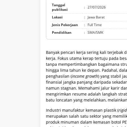
Tanggal
:
27/07/2026
publikasi
Lokasi
:
Jawa Barat
Jenis Pekerjaan
:
Full Time
Pendidikan
:
SMA/SMK
Banyak pencari kerja sering kali terjebak
kerja. Fokus utama kerap tertuju pada be
tanpa mempertimbangkan bagaimana struk
hingga lima tahun ke depan. Padahal, d
penghasilan (
income growth
) yang stabil 
finansial jangka panjang daripada sekada
namun stagnan. Memahami jalur karir da
mengirimkan resume adalah langkah strate
batu loncatan yang melelahkan, melainkan 
Industri manufaktur kemasan plastik (
rigi
merupakan salah satu sektor yang memilik
produk minuman dalam kemasan botol PET s