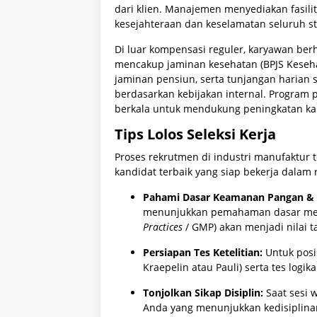
dari klien. Manajemen menyediakan fasi
kesejahteraan dan keselamatan seluruh st
Di luar kompensasi reguler, karyawan be
mencakup jaminan kesehatan (BPJS Kesehat
jaminan pensiun, serta tunjangan harian s
berdasarkan kebijakan internal. Program p
berkala untuk mendukung peningkatan kapa
Tips Lolos Seleksi Kerja
Proses rekrutmen di industri manufaktur 
kandidat terbaik yang siap bekerja dalam r
Pahami Dasar Keamanan Pangan & 
menunjukkan pemahaman dasar meng
Practices
/ GMP) akan menjadi nilai 
Persiapan Tes Ketelitian:
Untuk posis
Kraepelin atau Pauli) serta tes logi
Tonjolkan Sikap Disiplin:
Saat sesi 
Anda yang menunjukkan kedisiplina