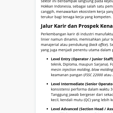
sektor ini berdampak langsung pada kejela
Hokkan Indonesia, sebagai salah satu pe
canggih, menawarkan ekosistem kerja yan
terukur bagi tenaga kerja yang kompeten.
Jalur Karir dan Prospek Ken
Perkembangan karir di industri manufakt
linier namun dinamis, memisahkan jalur te
manajerial atau pendukung (
back office
). 
yang juga menjadi penentu utama dalam p
Level Entry (Operator / Junior Staff)
teknik, Diploma, maupun Sarjana). F
mesin
injection molding
,
blow molding
keamanan pangan (
FSSC 22000
atau
Level Intermediate (Senior Operator 
konsistensi performa dalam waktu 3–
Tanggung jawab bergeser dari seka
kecil, kendali mutu (QC) yang lebih k
Level Advanced (Section Head / Ass