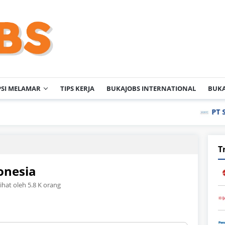
PSI MELAMAR
TIPS KERJA
BUKAJOBS INTERNATIONAL
BUKA
PT Schott Igar G
T
onesia
lihat oleh 5.8 K orang