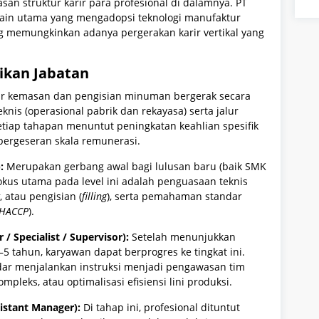
san struktur karir para profesional di dalamnya. PT
main utama yang mengadopsi teknologi manufaktur
g memungkinkan adanya pergerakan karir vertikal yang
aikan Jabatan
ur kemasan dan pengisian minuman bergerak secara
knis (operasional pabrik dan rekayasa) serta jalur
Setiap tahapan menuntut peningkatan keahlian spesifik
ergeseran skala remunerasi.
:
Merupakan gerbang awal bagi lulusan baru (baik SMK
okus utama pada level ini adalah penguasaan teknis
, atau pengisian (
filling
), serta pemahaman standar
HACCP
).
/ Specialist / Supervisor):
Setelah menunjukkan
5 tahun, karyawan dapat berprogres ke tingkat ini.
dar menjalankan instruksi menjadi pengawasan tim
ompleks, atau optimalisasi efisiensi lini produksi.
istant Manager):
Di tahap ini, profesional dituntut