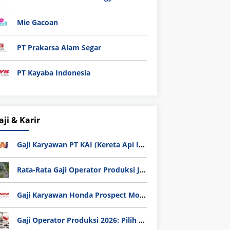
Mie Gacoan
PT Prakarsa Alam Segar
PT Kayaba Indonesia
aji & Karir
Gaji Karyawan PT KAI (Kereta Api Indonesia) Update 2025
Rata-Rata Gaji Operator Produksi Jabodetabek 2025: Bedah Tuntas UMK, Lemburan, dan Realita Hidup Buruh
Gaji Karyawan Honda Prospect Motor Semua Divisi
Gaji Operator Produksi 2026: Pilih PT Astra Honda Motor (AHM) atau Manufaktur di Jepang?