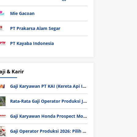
Mie Gacoan
PT Prakarsa Alam Segar
PT Kayaba Indonesia
aji & Karir
Gaji Karyawan PT KAI (Kereta Api Indonesia) Update 2025
Rata-Rata Gaji Operator Produksi Jabodetabek 2025: Bedah Tuntas UMK, Lemburan, dan Realita Hidup Buruh
Gaji Karyawan Honda Prospect Motor Semua Divisi
Gaji Operator Produksi 2026: Pilih PT Astra Honda Motor (AHM) atau Manufaktur di Jepang?