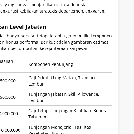
i yang sangat menjanjikan secara finansial.
mengurusi kebijakan strategis departemen, anggaran,
kan Level Jabatan
ak hanya bersifat tetap, tetapi juga memiliki komponen
 dan bonus performa. Berikut adalah gambaran estimasi
nkan pertumbuhan kesejahteraan karyawan:
hasilan
Komponen Penunjang
Gaji Pokok, Uang Makan, Transport,
.500.000
Lembur
Tunjangan Jabatan, Skill Allowance,
.500.000
Lembur
Gaji Tetap, Tunjangan Keahlian, Bonus
0.000.000
Tahunan
Tunjangan Manajerial, Fasilitas
16.000.000
Kesehatan, Bonus