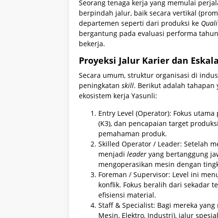
Seorang tenaga kerja yang memulai perja
berpindah jalur, baik secara vertikal (pr
departemen seperti dari produksi ke
Quali
bergantung pada evaluasi performa tahunan
bekerja.
Proyeksi Jalur Karier dan Eskal
Secara umum, struktur organisasi di indus
peningkatan
skill
. Berikut adalah tahapan 
ekosistem kerja Yasunli:
Entry Level (Operator): Fokus utam
(K3), dan pencapaian target produks
pemahaman produk.
Skilled Operator / Leader: Setelah 
menjadi
leader
yang bertanggung jaw
mengoperasikan mesin dengan tingka
Foreman / Supervisor: Level ini 
konflik. Fokus beralih dari sekadar
efisiensi material.
Staff & Specialist: Bagi mereka yang
Mesin, Elektro, Industri), jalur spe