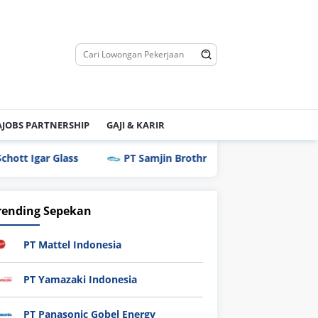
JOBS PARTNERSHIP
GAJI & KARIR
lass
PT Samjin Brothread Indonesia
PT Techno 
rending Sepekan
PT Mattel Indonesia
PT Yamazaki Indonesia
PT Panasonic Gobel Energy