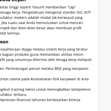
itas tinggi seperti Yasunli memberikan “cap”
 tenaga kerja. Pengetahuan mengenai standar ISO, IATF
anufaktur modern adalah modal tak berwujud yang
. Jika suatu saat Anda memutuskan untuk mencari
oyek dari klien-klien besar akan membuat profil
idat lainnya.
awan
ejahteraan dijaga melalui sistem kerja yang teratur.
 bagian produksi guna memastikan utilitas mesin
nefit yang umumnya diterima oleh tenaga kerja meliputi:
an: Perlindungan penuh melalui BPJS yang menjamin
oritas utama pada keselamatan fisik karyawan di area
ikuti training teknis untuk meningkatkan kompetensi
ufaktur terbaru.
Apresiasi finansial tahunan berdasarkan kinerja