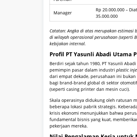
Rp 20.000.000 – Dia
Manager
35.000.000
Catatan: Angka di atas merupakan estimasi 
di wilayah operasional perusahaan (seperti 
kebijakan internal.
Profil PT Yasunli Abadi Utama P
Berdiri sejak tahun 1980, PT Yasunli Abad
pemimpin pasar dalam industri
plastic inj
dari empat dekade, perusahaan ini bukan l
bagi brand-brand global di sektor otomoti
(seperti casing printer dan mesin cuci).
Skala operasinya didukung oleh ratusan m
beberapa lokasi pabrik strategis. Keber
krisis ekonomi menunjukkan bahwa perusa
fundamental bisnis yang kuat, memberik
pekerjaan mereka.
Nilai Pengalaman Kerja untuk