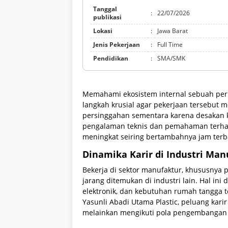
Tanggal
:
22/07/2026
publikasi
Lokasi
:
Jawa Barat
Jenis Pekerjaan
:
Full Time
Pendidikan
:
SMA/SMK
Memahami ekosistem internal sebuah pe
langkah krusial agar pekerjaan tersebut m
persinggahan sementara karena desakan ke
pengalaman teknis dan pemahaman terhada
meningkat seiring bertambahnya jam terb
Dinamika Karir di Industri Man
Bekerja di sektor manufaktur, khususnya p
jarang ditemukan di industri lain. Hal ini
elektronik, dan kebutuhan rumah tangga te
Yasunli Abadi Utama Plastic, peluang kari
melainkan mengikuti pola pengembangan k