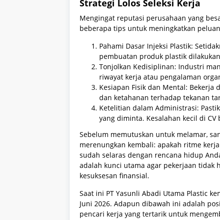
Strategi Lolos Seleksi Kerja
Mengingat reputasi perusahaan yang besar
beberapa tips untuk meningkatkan peluan
Pahami Dasar Injeksi Plastik: Seti
pembuatan produk plastik dilakuka
Tonjolkan Kedisiplinan: Industri ma
riwayat kerja atau pengalaman orga
Kesiapan Fisik dan Mental: Bekerja
dan ketahanan terhadap tekanan tar
Ketelitian dalam Administrasi: Pasti
yang diminta. Kesalahan kecil di CV 
Sebelum memutuskan untuk melamar, sanga
merenungkan kembali: apakah ritme kerja 
sudah selaras dengan rencana hidup Anda
adalah kunci utama agar pekerjaan tidak
kesuksesan finansial.
Saat ini PT Yasunli Abadi Utama Plastic 
Juni 2026. Adapun dibawah ini adalah posi
pencari kerja yang tertarik untuk menge