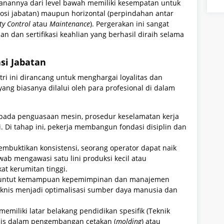
lanannya dari level bawah memiliki kesempatan untuk
omosi jabatan) maupun horizontal (perpindahan antar
ty Control
atau
Maintenance
). Pergerakan ini sangat
 dan sertifikasi keahlian yang berhasil diraih selama
asi Jabatan
tri ini dirancang untuk menghargai loyalitas dan
yang biasanya dilalui oleh para profesional di dalam
a pada penguasaan mesin, prosedur keselamatan kerja
i. Di tahap ini, pekerja membangun fondasi disiplin dan
membuktikan konsistensi, seorang operator dapat naik
ab mengawasi satu lini produksi kecil atau
t kerumitan tinggi.
menuntut kemampuan kepemimpinan dan manajemen
 teknis menjadi optimalisasi sumber daya manusia dan
 memiliki latar belakang pendidikan spesifik (Teknik
sialis dalam pengembangan cetakan (
molding
) atau