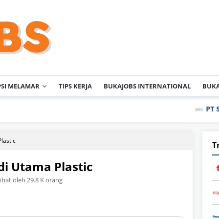
PSI MELAMAR
TIPS KERJA
BUKAJOBS INTERNATIONAL
BUKA
PT Schott Igar G
lastic
T
di Utama Plastic
lihat oleh 29.8 K orang