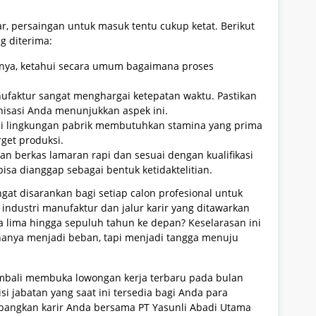
, persaingan untuk masuk tentu cukup ketat. Berikut
g diterima:
daknya, ketahui secara umum bagaimana proses
n
nufaktur sangat menghargai ketepatan waktu. Pastikan
nisasi Anda menunjukkan aspek ini.
 di lingkungan pabrik membutuhkan stamina yang prima
get produksi.
kan berkas lamaran rapi dan sesuai dengan kualifikasi
bisa dianggap sebagai bentuk ketidaktelitian.
t disarankan bagi setiap calon profesional untuk
industri manufaktur dan jalur karir yang ditawarkan
 lima hingga sepuluh tahun ke depan? Keselarasan ini
 hanya menjadi beban, tapi menjadi tangga menuju
kembali membuka lowongan kerja terbaru pada bulan
si jabatan yang saat ini tersedia bagi Anda para
mbangkan karir Anda bersama PT Yasunli Abadi Utama