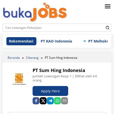
Loncat
ke
konten
Rekomendasi:
PT KAO Indonesia
PT Meihoku Industr
Beranda
Cikarang
PT Sum Hing Indonesia
PT Sum Hing Indonesia
Jumlah Lowongan Kerja:
1
| Dilihat oleh 4 K
orang
Apply Here