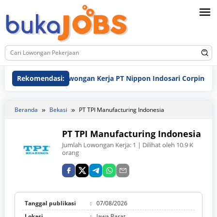
Loncat
ke
konten
Rekomendasi:
Lowongan Kerja PT Nippon Indosari Corpindo Tbk. B
Beranda
Bekasi
PT TPI Manufacturing Indonesia
PT TPI Manufacturing Indonesia
Jumlah Lowongan Kerja:
1
| Dilihat oleh 10.9 K
orang
Tanggal publikasi
:
07/08/2026
Lokasi
:
Jawa Barat