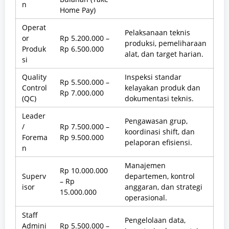
n
Home Pay)
Operat
Pelaksanaan teknis
or
Rp 5.200.000 –
produksi, pemeliharaan
Produk
Rp 6.500.000
alat, dan target harian.
si
Quality
Inspeksi standar
Rp 5.500.000 –
Control
kelayakan produk dan
Rp 7.000.000
(QC)
dokumentasi teknis.
Leader
Pengawasan grup,
/
Rp 7.500.000 –
koordinasi shift, dan
Forema
Rp 9.500.000
pelaporan efisiensi.
n
Manajemen
Rp 10.000.000
Superv
departemen, kontrol
– Rp
isor
anggaran, dan strategi
15.000.000
operasional.
Staff
Pengelolaan data,
Admini
Rp 5.500.000 –