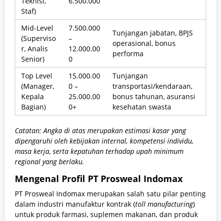
Teknisi,
6.500.000
Staf)
Mid-Level
7.500.000
Tunjangan jabatan, BPJS
(Superviso
–
operasional, bonus
r, Analis
12.000.00
performa
Senior)
0
Top Level
15.000.00
Tunjangan
(Manager,
0 –
transportasi/kendaraan,
Kepala
25.000.00
bonus tahunan, asuransi
Bagian)
0+
kesehatan swasta
Catatan: Angka di atas merupakan estimasi kasar yang
dipengaruhi oleh kebijakan internal, kompetensi individu,
masa kerja, serta kepatuhan terhadap upah minimum
regional yang berlaku.
Mengenal Profil PT Prosweal Indomax
PT Prosweal Indomax merupakan salah satu pilar penting
dalam industri manufaktur kontrak (
toll manufacturing
)
untuk produk farmasi, suplemen makanan, dan produk