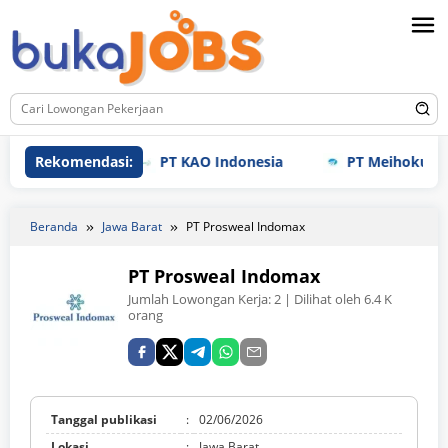
Loncat
ke
konten
Rekomendasi:
PT KAO Indonesia
PT Meihoku Industr
Beranda
Jawa Barat
PT Prosweal Indomax
PT Prosweal Indomax
Jumlah Lowongan Kerja:
2
| Dilihat oleh 6.4 K
orang
Tanggal publikasi
:
02/06/2026
Lokasi
:
Jawa Barat