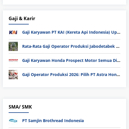
Gaji & Karir
Gaji Karyawan PT KAI (Kereta Api Indonesia) Update 2025
Rata-Rata Gaji Operator Produksi Jabodetabek 2025: Bedah Tuntas UMK, Lemburan, dan Realita Hidup Buruh
Gaji Karyawan Honda Prospect Motor Semua Divisi
Gaji Operator Produksi 2026: Pilih PT Astra Honda Motor (AHM) atau Manufaktur di Jepang?
SMA/ SMK
PT Samjin Brothread Indonesia