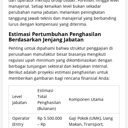
dari operator menuju
Group Leader
,
Foreman
, hingga level
manajerial. Setiap kenaikan level bukan sekadar
perubahan nama jabatan, melainkan peningkatan
tanggung jawab teknis dan manajerial yang berbanding
lurus dengan kompensasi yang diterima.
Estimasi Pertumbuhan Penghasilan
Berdasarkan Jenjang Jabatan
Penting untuk dipahami bahwa struktur penggajian di
perusahaan manufaktur besar biasanya mengikuti
regulasi upah minimum yang dikombinasikan dengan
berbagai tunjangan sektoral dan kebijakan internal.
Berikut adalah proyeksi estimasi penghasilan untuk
memberikan gambaran bagi rencana finansial Anda:
Estimasi
Level
Total
Komponen Utama
Jabatan
Penghasilan
(Bulanan)
Operator
Rp 5.500.000
Gaji Pokok (UMK), Uang
(Entry
– Rp
Makan, Transport,