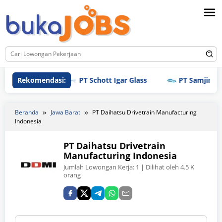
Loncat
ke
konten
Rekomendasi:
PT Schott Igar Glass
PT Samjin Brothr
Beranda
Jawa Barat
PT Daihatsu Drivetrain Manufacturing
Indonesia
PT Daihatsu Drivetrain
Manufacturing Indonesia
Jumlah Lowongan Kerja:
1
| Dilihat oleh 4.5 K
orang