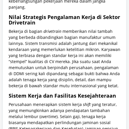
keberlangsungan pekerjaan mereka dalam jangka
panjang.
Nilai Strategis Pengalaman Kerja di Sektor
Drivetrain
Bekerja di bagian
drivetrain
memberikan nilai tambah
yang berbeda dibandingkan bagian manufaktur umum
lainnya. Sistem transmisi adalah jantung dari mekanikal
kendaraan yang memerlukan ketelitian mikron. Karyawan
yang terbiasa dengan standar kerja ini akan memiliki
“stempel” kualitas di CV mereka. Jika suatu saat Anda
memutuskan untuk berpindah perusahaan, pengalaman
di DDMI sering kali dipandang sebagai bukti bahwa Anda
adalah tenaga kerja yang disiplin, detail, dan mampu
bekerja di bawah standar mutu internasional yang ketat.
Sistem Kerja dan Fasilitas Kesejahteraan
Perusahaan menerapkan sistem kerja
shift
yang teratur,
yang memungkinkan adanya pendapatan tambahan
melalui lembur (
overtime
). Selain gaji, tenaga kerja
biasanya mendapatkan perlindungan jaminan sosial
(BPJS Ketenagakerjaan dan Kesehatan), jaminan pensiun,