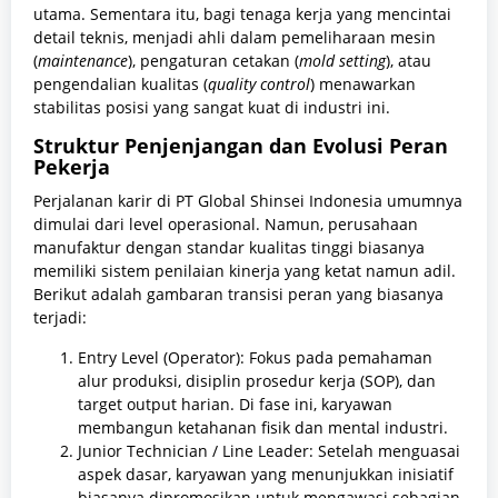
utama. Sementara itu, bagi tenaga kerja yang mencintai
detail teknis, menjadi ahli dalam pemeliharaan mesin
(
maintenance
), pengaturan cetakan (
mold setting
), atau
pengendalian kualitas (
quality control
) menawarkan
stabilitas posisi yang sangat kuat di industri ini.
Struktur Penjenjangan dan Evolusi Peran
Pekerja
Perjalanan karir di PT Global Shinsei Indonesia umumnya
dimulai dari level operasional. Namun, perusahaan
manufaktur dengan standar kualitas tinggi biasanya
memiliki sistem penilaian kinerja yang ketat namun adil.
Berikut adalah gambaran transisi peran yang biasanya
terjadi:
Entry Level (Operator): Fokus pada pemahaman
alur produksi, disiplin prosedur kerja (SOP), dan
target output harian. Di fase ini, karyawan
membangun ketahanan fisik dan mental industri.
Junior Technician / Line Leader: Setelah menguasai
aspek dasar, karyawan yang menunjukkan inisiatif
biasanya dipromosikan untuk mengawasi sebagian