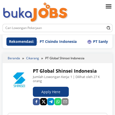
Loncat
ke
konten
Rekomendasi:
PT Cisindo Indonesia
PT Sanly Industrie
Beranda
Cikarang
PT Global Shinsei Indonesia
PT Global Shinsei Indonesia
Jumlah Lowongan Kerja:
1
| Dilihat oleh 27 K
orang
Apply Here