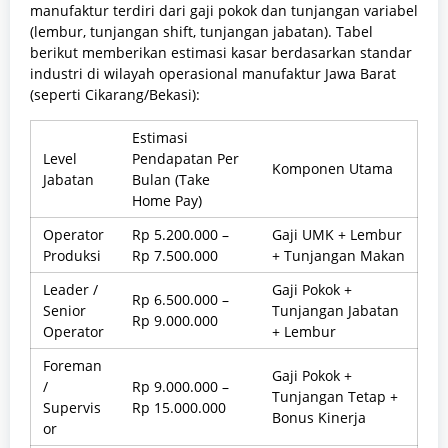
manufaktur terdiri dari gaji pokok dan tunjangan variabel
(lembur, tunjangan shift, tunjangan jabatan). Tabel
berikut memberikan estimasi kasar berdasarkan standar
industri di wilayah operasional manufaktur Jawa Barat
(seperti Cikarang/Bekasi):
Estimasi
Level
Pendapatan Per
Komponen Utama
Jabatan
Bulan (Take
Home Pay)
Operator
Rp 5.200.000 –
Gaji UMK + Lembur
Produksi
Rp 7.500.000
+ Tunjangan Makan
Leader /
Gaji Pokok +
Rp 6.500.000 –
Senior
Tunjangan Jabatan
Rp 9.000.000
Operator
+ Lembur
Foreman
Gaji Pokok +
/
Rp 9.000.000 –
Tunjangan Tetap +
Supervis
Rp 15.000.000
Bonus Kinerja
or