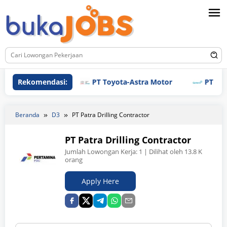
Loncat
ke
konten
Rekomendasi:
PT Toyota-Astra Motor
PT Genero P
Beranda
D3
PT Patra Drilling Contractor
PT Patra Drilling Contractor
Jumlah Lowongan Kerja:
1
| Dilihat oleh 13.8 K
orang
Apply Here