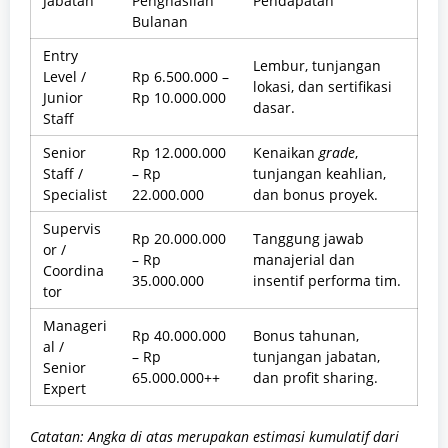
Jabatan
Penghasilan
Pendapatan
Bulanan
Entry
Lembur, tunjangan
Level /
Rp 6.500.000 –
lokasi, dan sertifikasi
Junior
Rp 10.000.000
dasar.
Staff
Senior
Rp 12.000.000
Kenaikan
grade
,
Staff /
– Rp
tunjangan keahlian,
Specialist
22.000.000
dan bonus proyek.
Supervis
Rp 20.000.000
Tanggung jawab
or /
– Rp
manajerial dan
Coordina
35.000.000
insentif performa tim.
tor
Manageri
Rp 40.000.000
Bonus tahunan,
al /
– Rp
tunjangan jabatan,
Senior
65.000.000++
dan profit sharing.
Expert
Catatan: Angka di atas merupakan estimasi kumulatif dari