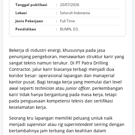
Tanggal publikasi
:
20/07/2026
Lokasi
:
Seluruh Indonesia
Jenis Pekerjaan
:
Full Time
Pendidikan
:
BUMN, D3,
Bekerja di industri energi, khususnya pada jasa
penunjang pengeboran, menawarkan struktur karir yang
sangat teknis namun terukur. Di PT Patra Drilling
Contractor, jalur karir biasanya terbagi menjadi dua
koridor besar: operasional lapangan dan manajerial
kantor pusat. Bagi tenaga kerja yang memulai dari level
awal seperti
technician
atau
junior officer
, perkembangan
karir tidak hanya bergantung pada masa kerja, tetapi
pada penguasaan kompetensi teknis dan sertifikasi
keselamatan kerja.
Seorang kru lapangan memiliki peluang untuk naik
menjadi
supervisor
atau
rig superintendent
seiring dengan
bertambahnya jam terbang dan keahlian dalam