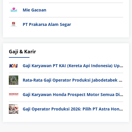
Mie Gacoan
PT Prakarsa Alam Segar
Gaji & Karir
Gaji Karyawan PT KAI (Kereta Api Indonesia) Update 2025
Rata-Rata Gaji Operator Produksi Jabodetabek 2025: Bedah Tuntas UMK, Lemburan, dan Realita Hidup Buruh
Gaji Karyawan Honda Prospect Motor Semua Divisi
Gaji Operator Produksi 2026: Pilih PT Astra Honda Motor (AHM) atau Manufaktur di Jepang?