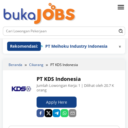
Loncat
ke
konten
Rekomendasi:
PT Meihoku Industry Indonesia
PT Hyu
Beranda
Cikarang
PT KDS Indonesia
PT KDS Indonesia
Jumlah Lowongan Kerja:
1
| Dilihat oleh 20.7 K
orang
Apply Here