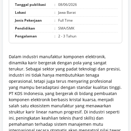
Tanggal publikasi
:
08/06/2026
Lokasi
:
Jawa Barat
Jenis Pekerjaan
:
Full Time
Pendidikan
:
SMA/SMK
Pengalaman
:
2 - 3 Tahun
Dalam industri manufaktur komponen elektronik,
dinamika karir bergerak dengan pola yang sangat
terukur. Sebagai sektor yang padat teknologi dan presisi,
industri ini tidak hanya membutuhkan tenaga
operasional, tetapi juga terus menyaring profesional
yang mampu beradaptasi dengan standar kualitas tinggi.
PT KDS Indonesia, yang bergerak di bidang pembuatan
komponen elektronik berbasis kristal kuarsa, menjadi
salah satu ekosistem manufaktur yang menawarkan
struktur karir linear namun progresif. Di industri seperti
ini, peningkatan keahlian teknis (hard skills) dan
pemahaman terhadap sistem manajemen mutu
internasional secara otomatis akan mengatrol nilai tawar