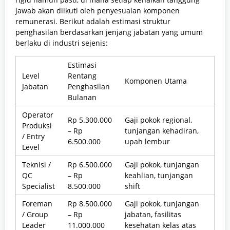
jawab akan diikuti oleh penyesuaian komponen
remunerasi. Berikut adalah estimasi struktur
penghasilan berdasarkan jenjang jabatan yang umum
berlaku di industri sejenis:
Estimasi
Level
Rentang
Komponen Utama
Jabatan
Penghasilan
Bulanan
Operator
Rp 5.300.000
Gaji pokok regional,
Produksi
– Rp
tunjangan kehadiran,
/ Entry
6.500.000
upah lembur
Level
Teknisi /
Rp 6.500.000
Gaji pokok, tunjangan
QC
– Rp
keahlian, tunjangan
Specialist
8.500.000
shift
Foreman
Rp 8.500.000
Gaji pokok, tunjangan
/ Group
– Rp
jabatan, fasilitas
Leader
11.000.000
kesehatan kelas atas