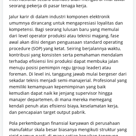
seorang pekerja di pasar tenaga kerja.
Jalur karir di dalam industri komponen elektronik
umumnya dirancang untuk mengapresiasi loyalitas dan
kompetensi. Bagi seorang lulusan baru yang memulai
dari level operator produksi atau teknisi magang, fase
awal akan diisi dengan penguasaan standard operating
procedure (SOP) yang ketat. Seiring berjalannya waktu,
kontribusi yang konsisten serta pemahaman mendalam
terhadap efisiensi lini produksi dapat membuka jalan
menuju posisi pemimpin regu (group leader) atau
foreman. Di level ini, tanggung jawab mulai bergeser dari
sekadar teknis menjadi semi-manajerial. Profesional yang
memiliki kemampuan kepemimpinan yang baik
kemudian dapat naik ke jenjang supervisor hingga
manajer departemen, di mana mereka memegang
kendali penuh atas efisiensi biaya, keselamatan kerja,
dan pencapaian target output pabrik.
Pola perkembangan finansial karyawan di perusahaan
manufaktur skala besar biasanya mengikuti struktur yang
rigid namun pasti, di mana setiap kenaikan tanggung