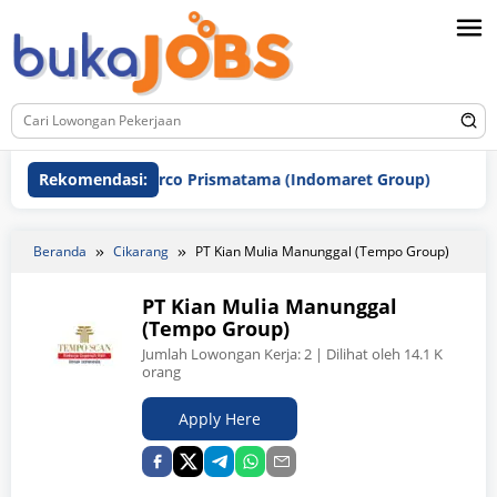
Loncat
ke
konten
PT Indomarco Prismatama (Indomaret Group)
Rekomendasi:
PT Chinl
Beranda
Cikarang
PT Kian Mulia Manunggal (Tempo Group)
PT Kian Mulia Manunggal
(Tempo Group)
Jumlah Lowongan Kerja:
2
| Dilihat oleh 14.1 K
orang
Apply Here