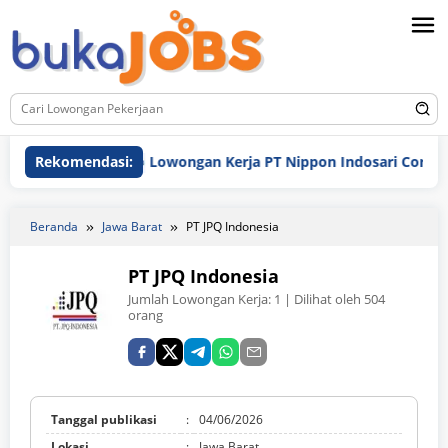
Loncat
ke
konten
Rekomendasi:
Lowongan Kerja PT Nippon Indosari Corpindo Tb
Beranda
Jawa Barat
PT JPQ Indonesia
PT JPQ Indonesia
Jumlah Lowongan Kerja:
1
| Dilihat oleh 504
orang
Tanggal publikasi
:
04/06/2026
Lokasi
:
Jawa Barat