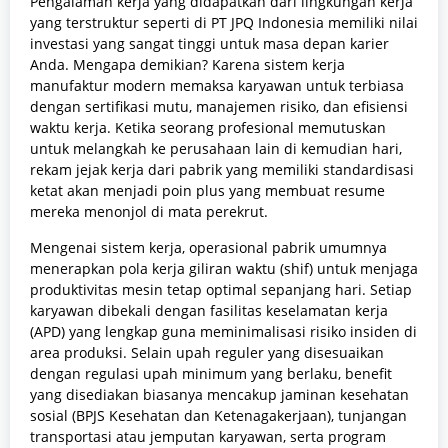
Pengalaman kerja yang didapatkan dari lingkungan kerja
yang terstruktur seperti di PT JPQ Indonesia memiliki nilai
investasi yang sangat tinggi untuk masa depan karier
Anda. Mengapa demikian? Karena sistem kerja
manufaktur modern memaksa karyawan untuk terbiasa
dengan sertifikasi mutu, manajemen risiko, dan efisiensi
waktu kerja. Ketika seorang profesional memutuskan
untuk melangkah ke perusahaan lain di kemudian hari,
rekam jejak kerja dari pabrik yang memiliki standardisasi
ketat akan menjadi poin plus yang membuat resume
mereka menonjol di mata perekrut.
Mengenai sistem kerja, operasional pabrik umumnya
menerapkan pola kerja giliran waktu (shif) untuk menjaga
produktivitas mesin tetap optimal sepanjang hari. Setiap
karyawan dibekali dengan fasilitas keselamatan kerja
(APD) yang lengkap guna meminimalisasi risiko insiden di
area produksi. Selain upah reguler yang disesuaikan
dengan regulasi upah minimum yang berlaku, benefit
yang disediakan biasanya mencakup jaminan kesehatan
sosial (BPJS Kesehatan dan Ketenagakerjaan), tunjangan
transportasi atau jemputan karyawan, serta program