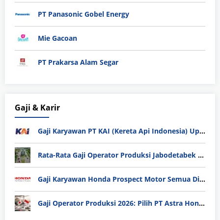
PT Panasonic Gobel Energy
Mie Gacoan
PT Prakarsa Alam Segar
Gaji & Karir
Gaji Karyawan PT KAI (Kereta Api Indonesia) Update 2025
Rata-Rata Gaji Operator Produksi Jabodetabek 2025: Bedah Tuntas UMK, Lemburan, dan Realita Hidup Buruh
Gaji Karyawan Honda Prospect Motor Semua Divisi
Gaji Operator Produksi 2026: Pilih PT Astra Honda Motor (AHM) atau Manufaktur di Jepang?