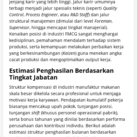
jenjang karir yang lebih tinggi. Jalur karir umumnya
terbagi menjadi jalur spesialis teknis (seperti
Quality
Control
,
Process Engineer
, atau
R&D Staff
) dan jalur
struktural manajemen (dimulai dari level
Foreman
,
Supervisor
, hingga mencapai tingkat manajerial).
Kenaikan posisi di industri FMCG sangat menghargai
kedisiplinan, pemahaman mendalam terhadap sistem
produksi, serta kemampuan melakukan perbaikan kerja
yang berkesinambungan (
Kaizen
) guna menekan angka
cacat produksi dan mengoptimalkan output kerja.
Estimasi Penghasilan Berdasarkan
Tingkat Jabatan
Struktur kompensasi di industri manufaktur makanan
skala besar dikelola secara profesional untuk menjaga
motivasi kerja karyawan. Pendapatan kumulatif pekerja
biasanya mencakup upah pokok, tunjangan posisi,
tunjangan
shift
(khusus personel operasional pabrik),
serta bonus tahunan yang dinilai berdasarkan performa
perusahaan dan kontribusi individu. Berikut adalah
estimasi struktur penghasilan bulanan berdasarkan