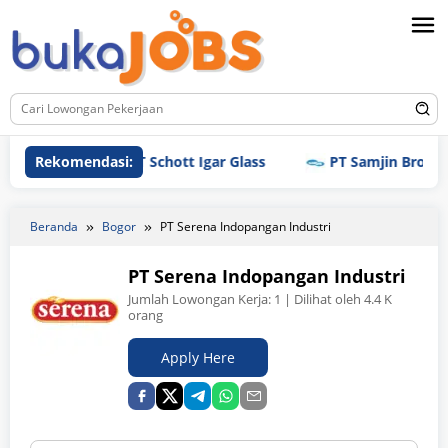
Loncat
ke
konten
Rekomendasi:
PT Schott Igar Glass
PT Samjin Brothread Indo
Beranda
Bogor
PT Serena Indopangan Industri
PT Serena Indopangan Industri
Jumlah Lowongan Kerja:
1
| Dilihat oleh 4.4 K
orang
Apply Here