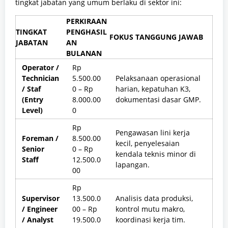
tingkat jabatan yang umum berlaku di sektor ini:
PERKIRAAN
TINGKAT
PENGHASIL
FOKUS TANGGUNG JAWAB
JABATAN
AN
BULANAN
Operator /
Rp
Technician
5.500.00
Pelaksanaan operasional
/ Staf
0 – Rp
harian, kepatuhan K3,
(Entry
8.000.00
dokumentasi dasar GMP.
Level)
0
Rp
Pengawasan lini kerja
Foreman /
8.500.00
kecil, penyelesaian
Senior
0 – Rp
kendala teknis minor di
Staff
12.500.0
lapangan.
00
Rp
Supervisor
13.500.0
Analisis data produksi,
/ Engineer
00 – Rp
kontrol mutu makro,
/ Analyst
19.500.0
koordinasi kerja tim.