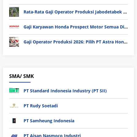
Rata-Rata Gaji Operator Produksi Jabodetabek 2025: Bedah Tuntas UMK, Lemburan, dan Realita Hidup Buruh
Gaji Karyawan Honda Prospect Motor Semua Divisi
Gaji Operator Produksi 2026: Pilih PT Astra Honda Motor (AHM) atau Manufaktur di Jepang?
SMA/ SMK
PT Standard Indonesia Industry (PT SII)
PT Rudy Soetadi
PT Samheung Indonesia
PT Aisan Nasmoco Industri