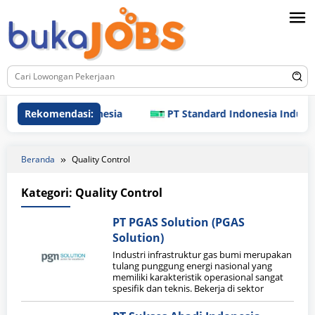
Loncat
ke
konten
PT Fuji Seat Indonesia
Rekomendasi:
PT Standard Indonesia Industry (
Beranda
Quality Control
Kategori:
Quality Control
PT PGAS Solution (PGAS
Solution)
Industri infrastruktur gas bumi merupakan
tulang punggung energi nasional yang
memiliki karakteristik operasional sangat
spesifik dan teknis. Bekerja di sektor