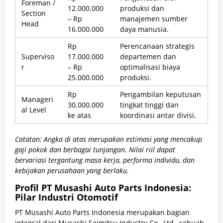
Foreman /
12.000.000
produksi dan
Section
– Rp
manajemen sumber
Head
16.000.000
daya manusia.
Rp
Perencanaan strategis
Superviso
17.000.000
departemen dan
r
– Rp
optimalisasi biaya
25.000.000
produksi.
Rp
Pengambilan keputusan
Manageri
30.000.000
tingkat tinggi dan
al Level
ke atas
koordinasi antar divisi.
Catatan: Angka di atas merupakan estimasi yang mencakup
gaji pokok dan berbagai tunjangan. Nilai riil dapat
bervariasi tergantung masa kerja, performa individu, dan
kebijakan perusahaan yang berlaku.
Profil PT Musashi Auto Parts Indonesia:
Pilar Industri Otomotif
PT Musashi Auto Parts Indonesia merupakan bagian
integral dari Musashi Seimitsu Industry Co., Ltd., sebuah