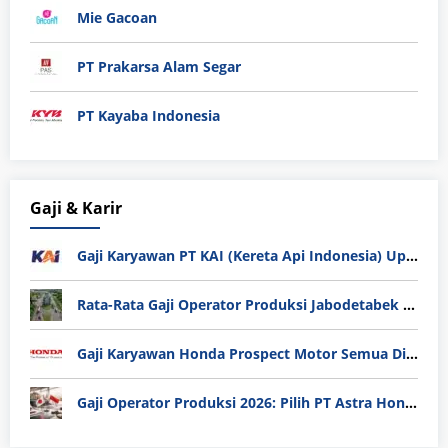
Mie Gacoan
PT Prakarsa Alam Segar
PT Kayaba Indonesia
Gaji & Karir
Gaji Karyawan PT KAI (Kereta Api Indonesia) Update 2025
Rata-Rata Gaji Operator Produksi Jabodetabek 2025: Bedah Tuntas UMK, Lemburan, dan Realita Hidup Buruh
Gaji Karyawan Honda Prospect Motor Semua Divisi
Gaji Operator Produksi 2026: Pilih PT Astra Honda Motor (AHM) atau Manufaktur di Jepang?