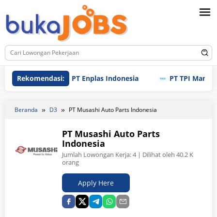
Loncat
ke
konten
Rekomendasi:
PT Enplas Indonesia
PT TPI Manufacturing
Beranda
D3
PT Musashi Auto Parts Indonesia
PT Musashi Auto Parts
Indonesia
Jumlah Lowongan Kerja:
4
| Dilihat oleh 40.2 K
orang
Apply Here