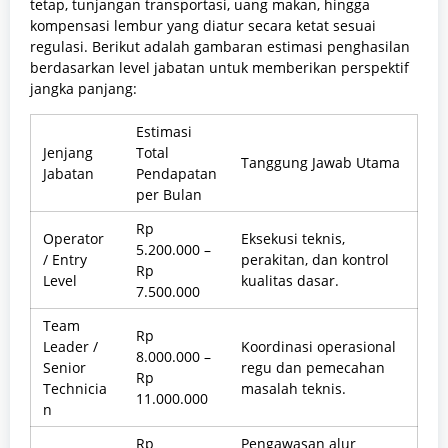
tetap, tunjangan transportasi, uang makan, hingga
kompensasi lembur yang diatur secara ketat sesuai
regulasi. Berikut adalah gambaran estimasi penghasilan
berdasarkan level jabatan untuk memberikan perspektif
jangka panjang:
Estimasi
Jenjang
Total
Tanggung Jawab Utama
Jabatan
Pendapatan
per Bulan
Rp
Operator
Eksekusi teknis,
5.200.000 –
/ Entry
perakitan, dan kontrol
Rp
Level
kualitas dasar.
7.500.000
Team
Rp
Leader /
Koordinasi operasional
8.000.000 –
Senior
regu dan pemecahan
Rp
Technicia
masalah teknis.
11.000.000
n
Rp
Pengawasan alur