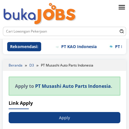
Loncat
ke
konten
Rekomendasi:
PT KAO Indonesia
PT Meiho
Beranda
D3
PT Musashi Auto Parts Indonesia
Apply to
PT Musashi Auto Parts Indonesia
.
Link Apply
Apply