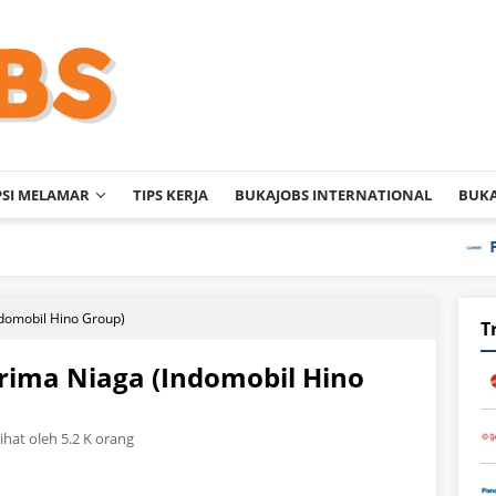
PSI MELAMAR
TIPS KERJA
BUKAJOBS INTERNATIONAL
BUKA
PT Gunze In
ndomobil Hino Group)
T
rima Niaga (Indomobil Hino
lihat oleh 5.2 K orang