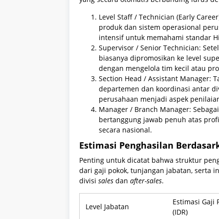
Level Staff / Technician (Early Care
produk dan sistem operasional per
intensif untuk memahami standar Hin
Supervisor / Senior Technician: Set
biasanya dipromosikan ke level supe
dengan mengelola tim kecil atau proy
Section Head / Assistant Manager: 
departemen dan koordinasi antar div
perusahaan menjadi aspek penilaia
Manager / Branch Manager: Sebagai 
bertanggung jawab penuh atas profita
secara nasional.
Estimasi Penghasilan Berdasar
Penting untuk dicatat bahwa struktur peng
dari gaji pokok, tunjangan jabatan, serta 
divisi
sales
dan
after-sales
.
Estimasi Gaji 
Level Jabatan
(IDR)