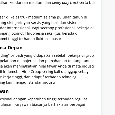
usikan kendaraan medium dan
heavy-duty truck
serta bus
sar di kelas truk medium selama puluhan tahun di
ung oleh jaringan servis yang luas dan sistem
r internasional. Bagi seorang profesional, bekerja di
anjang otomotif Indonesia sekaligus berada di
mi tinggi terhadap fluktuasi pasar.
asa Depan
nding” pribadi yang didapatkan setelah bekerja di grup
is, pelatihan manajerial, dan pemahaman tentang rantai
ja akan meningkatkan nilai tawar Anda di mata industri
di Indomobil Hino Group sering kali dianggap sebagai
r kerja tinggi, dan adaptif terhadap teknologi
ng kini menjadi standar industri.
awan
esional dengan kepatuhan tinggi terhadap regulasi
 bulanan, karyawan biasanya berhak atas berbagai