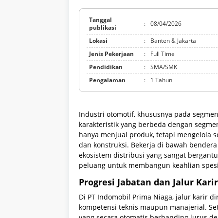
Tanggal
:
08/04/2026
publikasi
Lokasi
:
Banten & Jakarta
Jenis Pekerjaan
:
Full Time
Pendidikan
:
SMA/SMK
Pengalaman
:
1 Tahun
Industri otomotif, khususnya pada segme
karakteristik yang berbeda dengan segmen
hanya menjual produk, tetapi mengelola sol
dan konstruksi. Bekerja di bawah bendera
ekosistem distribusi yang sangat bergantu
peluang untuk membangun keahlian spesifik
Progresi Jabatan dan Jalur Karir
Di PT Indomobil Prima Niaga, jalur kari
kompetensi teknis maupun manajerial. Set
yang secara otomatis berbanding lurus d