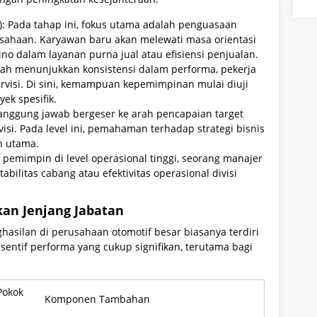
er): Pada tahap ini, fokus utama adalah penguasaan
usahaan. Karyawan baru akan melewati masa orientasi
o dalam layanan purna jual atau efisiensi penjualan.
elah menunjukkan konsistensi dalam performa, pekerja
rvisi. Di sini, kemampuan kepemimpinan mulai diuji
ek spesifik.
Tanggung jawab bergeser ke arah pencapaian target
isi. Pada level ini, pemahaman terhadap strategi bisnis
n utama.
pemimpin di level operasional tinggi, seorang manajer
bilitas cabang atau efektivitas operasional divisi
kan Jenjang Jabatan
hasilan di perusahaan otomotif besar biasanya terdiri
insentif performa yang cukup signifikan, terutama bagi
Pokok
Komponen Tambahan