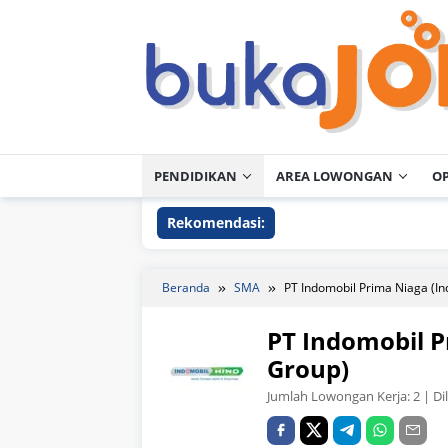
Loncat
ke
konten
PENDIDIKAN
AREA LOWONGAN
O
Rekomendasi:
Beranda
SMA
PT Indomobil Prima Niaga (I
PT Indomobil P
Group)
Jumlah Lowongan Kerja:
2
| Di