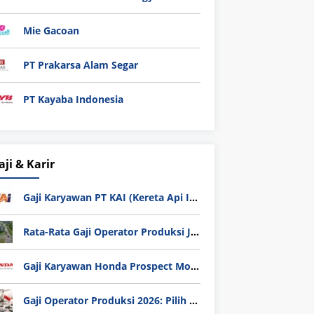
Mie Gacoan
PT Prakarsa Alam Segar
PT Kayaba Indonesia
aji & Karir
Gaji Karyawan PT KAI (Kereta Api Indonesia) Update 2025
Rata-Rata Gaji Operator Produksi Jabodetabek 2025: Bedah Tuntas UMK, Lemburan, dan Realita Hidup Buruh
Gaji Karyawan Honda Prospect Motor Semua Divisi
Gaji Operator Produksi 2026: Pilih PT Astra Honda Motor (AHM) atau Manufaktur di Jepang?