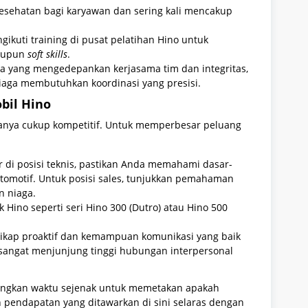
esehatan bagi karyawan dan sering kali mencakup
ikuti training di pusat pelatihan Hino untuk
maupun
soft skills
.
rja yang mengedepankan kerjasama tim dan integritas,
iaga membutuhkan koordinasi yang presisi.
obil Hino
asanya cukup kompetitif. Untuk memperbesar peluang
r di posisi teknis, pastikan Anda memahami dasar-
 otomotif. Untuk posisi sales, tunjukkan pemahaman
n niaga.
 Hino seperti seri Hino 300 (Dutro) atau Hino 500
sikap proaktif dan kemampuan komunikasi yang baik
i sangat menjunjung tinggi hubungan interpersonal
ngkan waktu sejenak untuk memetakan apakah
 pendapatan yang ditawarkan di sini selaras dengan