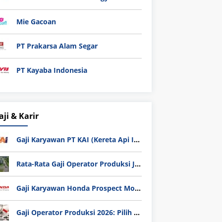
Mie Gacoan
PT Prakarsa Alam Segar
PT Kayaba Indonesia
aji & Karir
Gaji Karyawan PT KAI (Kereta Api Indonesia) Update 2025
Rata-Rata Gaji Operator Produksi Jabodetabek 2025: Bedah Tuntas UMK, Lemburan, dan Realita Hidup Buruh
Gaji Karyawan Honda Prospect Motor Semua Divisi
Gaji Operator Produksi 2026: Pilih PT Astra Honda Motor (AHM) atau Manufaktur di Jepang?