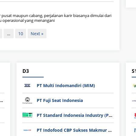
or pusat maupun cabang, perjalanan karir biasanya dimulai dari
tau operasional yang menangani
…
10
Next »
D3
S
PT Multi Indomandiri (MIM)
ndard Indonesia Industry (PT SII)
PT Fuji Seat Indonesia
PT Standard Indonesia Industry (PT SII)
PT Indofood CBP Sukses Makmur Tbk – Packaging Division