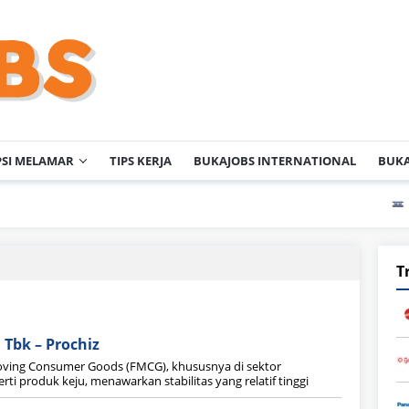
PSI MELAMAR
TIPS KERJA
BUKAJOBS INTERNATIONAL
BUKA
PT M
T
 Tbk – Prochiz
-Moving Consumer Goods (FMCG), khususnya di sektor
i produk keju, menawarkan stabilitas yang relatif tinggi