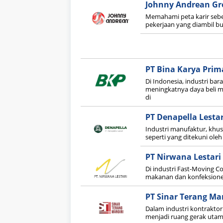
Johnny Andrean G
Memahami peta karir sebe
pekerjaan yang diambil b
PT Bina Karya Prim
Di Indonesia, industri bar
meningkatnya daya beli 
di
PT Denapella Lestar
Industri manufaktur, khus
seperti yang ditekuni oleh
PT Nirwana Lestari 
Di industri Fast-Moving 
makanan dan konfeksioneri
PT Sinar Terang Ma
Dalam industri kontrakt
menjadi ruang gerak utam