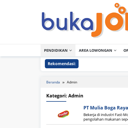
Loncat
ke
konten
PENDIDIKAN
AREA LOWONGAN
O
Rekomendasi:
Beranda
Admin
Kategori:
Admin
PT Mulia Boga Raya
Bekerja di industri Fast
pengolahan makanan sepert