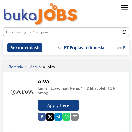
Loncat
ke
konten
Rekomendasi:
PT Enplas Indonesia
PT Tri Sa
Beranda
Admin
Alva
Alva
Jumlah Lowongan Kerja:
1
| Dilihat oleh 1.3 K
orang
Apply Here