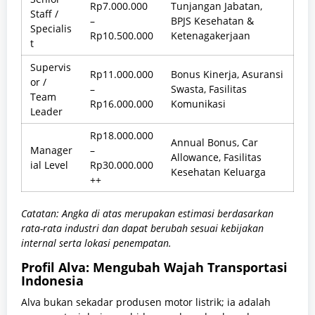
Rp7.000.000
Tunjangan Jabatan,
Staff /
–
BPJS Kesehatan &
Specialis
Rp10.500.000
Ketenagakerjaan
t
Supervis
Rp11.000.000
Bonus Kinerja, Asuransi
or /
–
Swasta, Fasilitas
Team
Rp16.000.000
Komunikasi
Leader
Rp18.000.000
Annual Bonus, Car
Manager
–
Allowance, Fasilitas
ial Level
Rp30.000.000
Kesehatan Keluarga
++
Catatan: Angka di atas merupakan estimasi berdasarkan
rata-rata industri dan dapat berubah sesuai kebijakan
internal serta lokasi penempatan.
Profil Alva: Mengubah Wajah Transportasi
Indonesia
Alva bukan sekadar produsen motor listrik; ia adalah