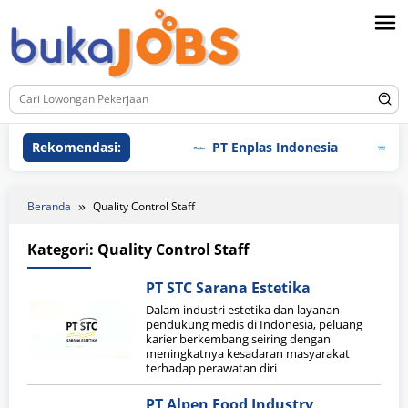
Loncat
ke
konten
Rekomendasi:
PT Enplas Indonesia
PT 
Beranda
Quality Control Staff
Kategori:
Quality Control Staff
PT STC Sarana Estetika
Dalam industri estetika dan layanan
pendukung medis di Indonesia, peluang
karier berkembang seiring dengan
meningkatnya kesadaran masyarakat
terhadap perawatan diri
PT Alpen Food Industry