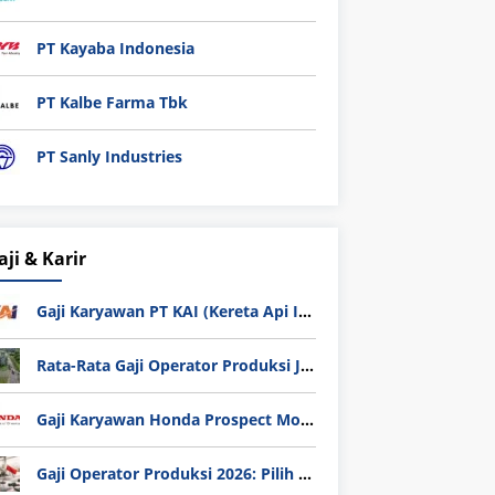
PT Kayaba Indonesia
PT Kalbe Farma Tbk
PT Sanly Industries
aji & Karir
Gaji Karyawan PT KAI (Kereta Api Indonesia) Update 2025
Rata-Rata Gaji Operator Produksi Jabodetabek 2025: Bedah Tuntas UMK, Lemburan, dan Realita Hidup Buruh
Gaji Karyawan Honda Prospect Motor Semua Divisi
Gaji Operator Produksi 2026: Pilih PT Astra Honda Motor (AHM) atau Manufaktur di Jepang?