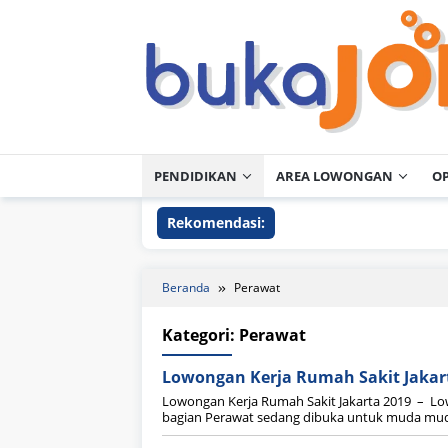
Loncat
ke
konten
PENDIDIKAN
AREA LOWONGAN
O
Rekomendasi:
Beranda
Perawat
Kategori:
Perawat
Lowongan Kerja Rumah Sakit Jakar
Lowongan Kerja Rumah Sakit Jakarta 2019 – Lo
bagian Perawat sedang dibuka untuk muda mudi