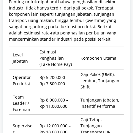
Penting untuk dipahami bahwa penghasilan di sektor
industri tidak hanya terdiri dari gaji pokok. Terdapat
komponen lain seperti tunjangan jabatan, tunjangan
transpor, uang makan, hingga lembur (overtime) yang
sangat bergantung pada fluktuasi produksi. Berikut
adalah estimasi rata-rata penghasilan per bulan yang
mencerminkan standar industri pada posisi terkait:
Estimasi
Level
Penghasilan
Komponen Utama
Jabatan
(Take Home Pay)
Gaji Pokok (UMK),
Operator
Rp 5.200.000 –
Lembur, Tunjangan
Produksi
Rp 7.500.000
Shift
Team
Rp 8.000.000 –
Tunjangan Jabatan,
Leader /
Rp 11.000.000
Insentif Performa
Foreman
Gaji Tetap,
Superviso
Rp 12.000.000 –
Tunjangan
r
Rp 18.000.000
Transportasi &