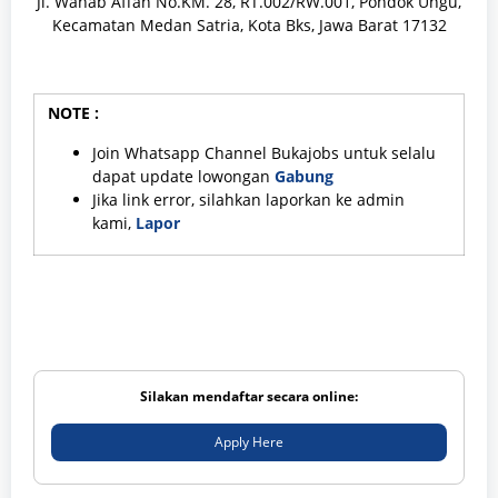
Jl. Wahab Affan No.KM. 28, RT.002/RW.001, Pondok Ungu,
Kecamatan Medan Satria, Kota Bks, Jawa Barat 17132
NOTE :
Join Whatsapp Channel Bukajobs untuk selalu
dapat update lowongan
Gabung
Jika link error, silahkan laporkan ke admin
kami,
Lapor
Silakan mendaftar secara online:
Apply Here