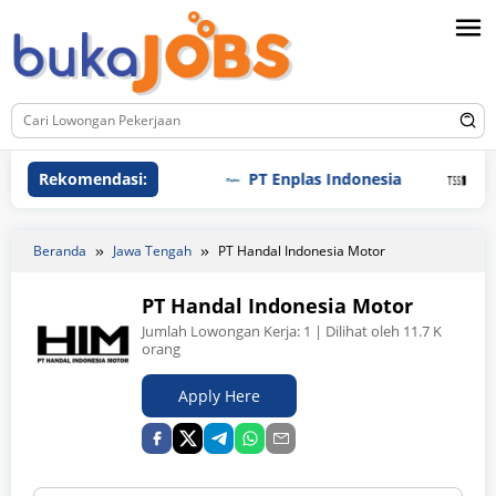
Loncat
ke
konten
Rekomendasi:
PT Enplas Indonesia
PT Tri S
Beranda
Jawa Tengah
PT Handal Indonesia Motor
PT Handal Indonesia Motor
Jumlah Lowongan Kerja:
1
| Dilihat oleh 11.7 K
orang
Apply Here