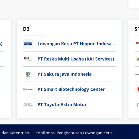
D3
S
s)
Lowongan Kerja PT Nippon Indosari Corpindo Tbk. Bulan Agustus 2026
PT Reska Multi Usaha (KAI Services)
PT Sakura Java Indonesia
PT Smart Biotechnology Center
PT Toyota-Astra Motor
t dan Ketentuan
Konfirmasi Penghapusan Lowongan Kerja