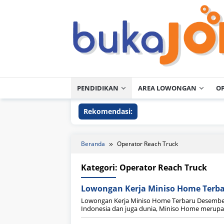
Loncat
ke
konten
PENDIDIKAN
AREA LOWONGAN
O
Rekomendasi:
Beranda
Operator Reach Truck
Kategori:
Operator Reach Truck
Lowongan Kerja Miniso Home Terb
Lowongan Kerja Miniso Home Terbaru Desembe
Indonesia dan juga dunia, Miniso Home merup