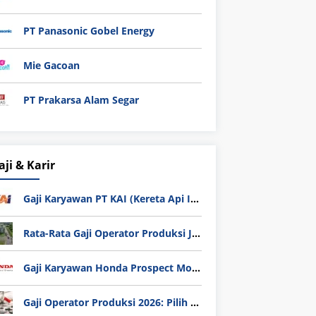
PT Panasonic Gobel Energy
Mie Gacoan
PT Prakarsa Alam Segar
aji & Karir
Gaji Karyawan PT KAI (Kereta Api Indonesia) Update 2025
Rata-Rata Gaji Operator Produksi Jabodetabek 2025: Bedah Tuntas UMK, Lemburan, dan Realita Hidup Buruh
Gaji Karyawan Honda Prospect Motor Semua Divisi
Gaji Operator Produksi 2026: Pilih PT Astra Honda Motor (AHM) atau Manufaktur di Jepang?