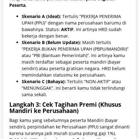
Peserta
.
Skenario A (Ideal):
Tertulis “PEKERJA PENERIMA
UPAH (PPU)” dengan nama perusahaan barumu di
bawahnya. Status:
AKTIF
. Ini artinya HRD sudah
bekerja dengan benar.
Skenario B (Belum Update):
Masih tertulis
“PEKERJA BUKAN PENERIMA UPAH (PBPU/MANDIRI)”
atau “PBI (Bantuan Pemerintah)”. Ini artinya kamu
masih terdaftar sebagai peserta mandiri (bayar
sendiri) atau peserta gratisan negara. HRD belum
memindahkan statusmu ke perusahaan.
Skenario C (Bahaya):
Tertulis “NON-AKTIF” atau
“MENUNGGAK”. Ini berarti kamu tidak terlindungi
sama sekali.
Langkah 3: Cek Tagihan Premi (Khusus
Mandiri ke Perusahaan)
Bagi kamu yang sebelumnya peserta Mandiri (bayar
sendiri), perpindahan ke Perusahaan (PPU) sangat dinanti
karena iurannya jadi murah (cuma potong gaji 1%).