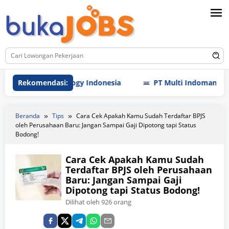
Loncat
ke
konten
ic Technology Indonesia
Rekomendasi:
PT Multi Indomandiri (MIM)
Beranda
Tips
Cara Cek Apakah Kamu Sudah Terdaftar BPJS
oleh Perusahaan Baru: Jangan Sampai Gaji Dipotong tapi Status
Bodong!
Cara Cek Apakah Kamu Sudah
Terdaftar BPJS oleh Perusahaan
Baru: Jangan Sampai Gaji
Dipotong tapi Status Bodong!
Dilihat oleh 926 orang