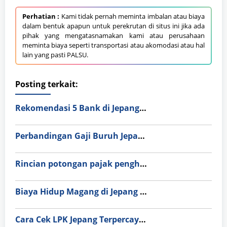
Perhatian :
Kami tidak pernah meminta imbalan atau biaya
dalam bentuk apapun untuk perekrutan di situs ini jika ada
pihak yang mengatasnamakan kami atau perusahaan
meminta biaya seperti transportasi atau akomodasi atau hal
lain yang pasti PALSU.
Posting terkait:
Rekomendasi 5 Bank di Jepang Paling Ramah Orang Asing: Mudah, Cepat, dan Anti-Ribet!
Perbandingan Gaji Buruh Jepang vs Korea Selatan 2026: Mana yang Lebih Menguntungkan?
Rincian potongan pajak penghitungan gaji di Jepang (Nenkin & Hoken).
Biaya Hidup Magang di Jepang vs Indonesia 2026: Simulasi Cara Menabung 10 Juta per Bulan
Cara Cek LPK Jepang Terpercaya & Resmi BP2MI agar Terhindar dari Penipuan