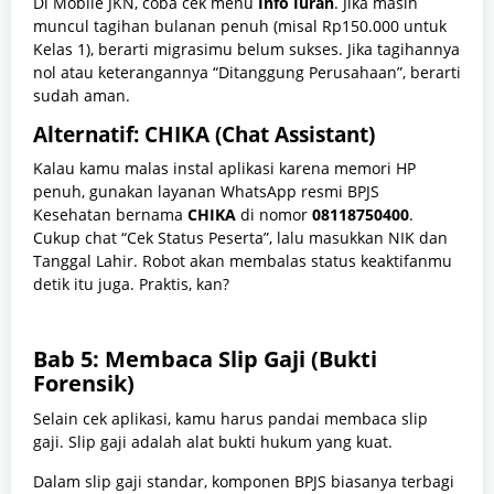
Di Mobile JKN, coba cek menu
Info Iuran
. Jika masih
muncul tagihan bulanan penuh (misal Rp150.000 untuk
Kelas 1), berarti migrasimu belum sukses. Jika tagihannya
nol atau keterangannya “Ditanggung Perusahaan”, berarti
sudah aman.
Alternatif: CHIKA (Chat Assistant)
Kalau kamu malas instal aplikasi karena memori HP
penuh, gunakan layanan WhatsApp resmi BPJS
Kesehatan bernama
CHIKA
di nomor
08118750400
.
Cukup chat “Cek Status Peserta”, lalu masukkan NIK dan
Tanggal Lahir. Robot akan membalas status keaktifanmu
detik itu juga. Praktis, kan?
Bab 5: Membaca Slip Gaji (Bukti
Forensik)
Selain cek aplikasi, kamu harus pandai membaca slip
gaji. Slip gaji adalah alat bukti hukum yang kuat.
Dalam slip gaji standar, komponen BPJS biasanya terbagi