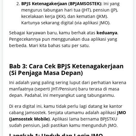
BPJS Ketenagakerjaan (BPJAMSOSTEK):
Ini yang
mengurus tabungan hari tua (JHT), pensiun (JP),
kecelakaan kerja (JKK), dan kematian (JKM).
Kartunya sekarang digital (via aplikasi JMO).
Sebagai karyawan baru, kamu berhak atas
keduanya
.
Pengecekannya pun menggunakan dua aplikasi yang
berbeda. Mari kita bahas satu per satu.
Bab 3: Cara Cek BPJS Ketenagakerjaan
(Si Penjaga Masa Depan)
Ini adalah yang paling sering luput dari perhatian karena
manfaatnya (seperti JHT/Pensiun) baru terasa di masa
depan. Padahal, ini menyangkut uang tabunganmu.
Di era digital ini, kamu tidak perlu lagi datang ke kantor
cabang Jamsostek. Senjata utamamu adalah aplikasi
JMO
(Jamsostek Mobile)
. Aplikasi lama bernama BPJSTKU
sudah pensiun, jadi pastikan kamu mengunduh JMO.
Langkah 1: Unduh dan Login JMO