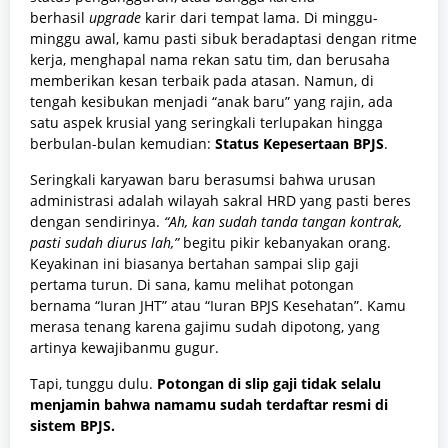
berhasil
upgrade
karir dari tempat lama. Di minggu-
minggu awal, kamu pasti sibuk beradaptasi dengan ritme
kerja, menghapal nama rekan satu tim, dan berusaha
memberikan kesan terbaik pada atasan. Namun, di
tengah kesibukan menjadi “anak baru” yang rajin, ada
satu aspek krusial yang seringkali terlupakan hingga
berbulan-bulan kemudian:
Status Kepesertaan BPJS
.
Seringkali karyawan baru berasumsi bahwa urusan
administrasi adalah wilayah sakral HRD yang pasti beres
dengan sendirinya.
“Ah, kan sudah tanda tangan kontrak,
pasti sudah diurus lah,”
begitu pikir kebanyakan orang.
Keyakinan ini biasanya bertahan sampai slip gaji
pertama turun. Di sana, kamu melihat potongan
bernama “Iuran JHT” atau “Iuran BPJS Kesehatan”. Kamu
merasa tenang karena gajimu sudah dipotong, yang
artinya kewajibanmu gugur.
Tapi, tunggu dulu.
Potongan di slip gaji tidak selalu
menjamin bahwa namamu sudah terdaftar resmi di
sistem BPJS.