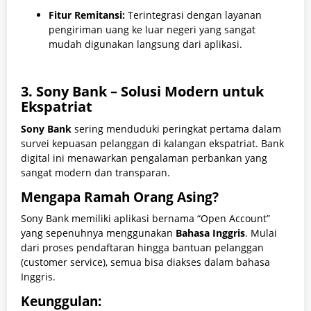
Fitur Remitansi:
Terintegrasi dengan layanan
pengiriman uang ke luar negeri yang sangat
mudah digunakan langsung dari aplikasi.
3. Sony Bank – Solusi Modern untuk
Ekspatriat
Sony Bank
sering menduduki peringkat pertama dalam
survei kepuasan pelanggan di kalangan ekspatriat. Bank
digital ini menawarkan pengalaman perbankan yang
sangat modern dan transparan.
Mengapa Ramah Orang Asing?
Sony Bank memiliki aplikasi bernama “Open Account”
yang sepenuhnya menggunakan
Bahasa Inggris
. Mulai
dari proses pendaftaran hingga bantuan pelanggan
(customer service), semua bisa diakses dalam bahasa
Inggris.
Keunggulan: