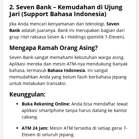
2. Seven Bank – Kemudahan di Ujung
Jari (Support Bahasa Indonesia)
Jika Anda mencari kenyamanan dan teknologi,
Seven
Bank
adalah juaranya. Bank ini merupakan bagian dari
grup ritel raksasa Seven & i Holdings (pemilik 7-Eleven).
Mengapa Ramah Orang Asing?
Seven Bank sangat memahami kebutuhan warga asing.
Aplikasi mereka dan mesin ATM-nya mendukung banyak
bahasa, termasuk
Bahasa Indonesia
. Ini sangat
memudahkan Anda yang belum fasih berbahasa Jepang
untuk melakukan transaksi.
Keunggulan:
Buka Rekening Online:
Anda bisa mendaftar lewat
aplikasi smartphone tanpa harus datang ke kantor
cabang.
ATM 24 Jam:
Mesin ATM tersedia di setiap gerai 7-
Eleven di seluruh Jepang.