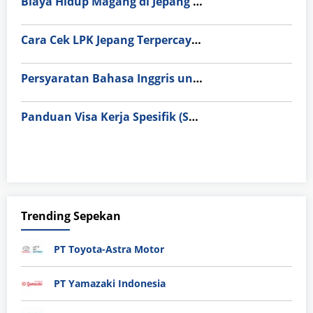
Biaya Hidup Magang di Jepang vs Indonesia 2026: Simulasi Cara Menabung 10 Juta per Bulan
Cara Cek LPK Jepang Terpercaya & Resmi BP2MI agar Terhindar dari Penipuan
Persyaratan Bahasa Inggris untuk Magang Perawat di Singapura & Eropa (IELTS vs OET)
Panduan Visa Kerja Spesifik (SSW) untuk Lulusan SMK: Alur Legal dan Biaya Resmi
Trending Sepekan
PT Toyota-Astra Motor
PT Yamazaki Indonesia