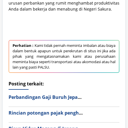
urusan perbankan yang rumit menghambat produktivitas
Anda dalam bekerja dan menabung di Negeri Sakura.
Perhatian :
Kami tidak pernah meminta imbalan atau biaya
dalam bentuk apapun untuk perekrutan di situs ini jika ada
pihak yang mengatasnamakan kami atau perusahaan
meminta biaya seperti transportasi atau akomodasi atau hal
lain yang pasti PALSU.
Posting terkait:
Perbandingan Gaji Buruh Jepang vs Korea Selatan 2026: Mana yang Lebih Menguntungkan?
Rincian potongan pajak penghitungan gaji di Jepang (Nenkin & Hoken).