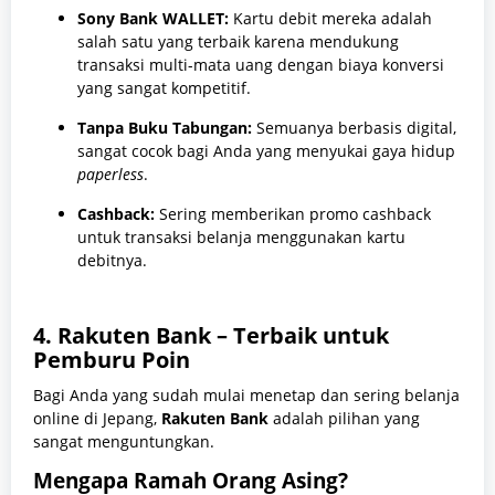
Sony Bank WALLET:
Kartu debit mereka adalah
salah satu yang terbaik karena mendukung
transaksi multi-mata uang dengan biaya konversi
yang sangat kompetitif.
Tanpa Buku Tabungan:
Semuanya berbasis digital,
sangat cocok bagi Anda yang menyukai gaya hidup
paperless
.
Cashback:
Sering memberikan promo cashback
untuk transaksi belanja menggunakan kartu
debitnya.
4. Rakuten Bank – Terbaik untuk
Pemburu Poin
Bagi Anda yang sudah mulai menetap dan sering belanja
online di Jepang,
Rakuten Bank
adalah pilihan yang
sangat menguntungkan.
Mengapa Ramah Orang Asing?