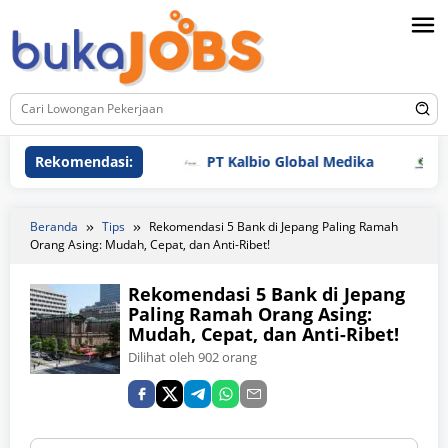
Loncat
ke
konten
Rekomendasi:
PT Kalbio Global Medika
PT Dha
Beranda
Tips
Rekomendasi 5 Bank di Jepang Paling Ramah
Orang Asing: Mudah, Cepat, dan Anti-Ribet!
Rekomendasi 5 Bank di Jepang
Paling Ramah Orang Asing:
Mudah, Cepat, dan Anti-Ribet!
Dilihat oleh 902 orang