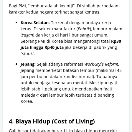
Bagi PMI, “lembur adalah koentji”. Di sinilah perbedaan
karakter kedua negara terlihat sangat kontras.
Korea Selatan:
Terkenal dengan budaya kerja
keras. Di sektor manufaktur (
Pabrik
), lembur malam
(
Yagan
) dan kerja di hari libur sangat umum.
Seorang PMI di Korea bisa mengantongi total
Rp30
juta hingga Rp40 juta
jika bekerja di pabrik yang
“sibuk”.
Jepang:
Sejak adanya reformasi
Work-Style Reform
,
Jepang memperketat batasan lembur (maksimal 45
jam per bulan dalam kondisi normal). Tujuannya
untuk menjaga kesehatan mental. Meskipun gaji
lebih stabil, peluang untuk mendapatkan “gaji
meledak” dari lembur lebih terbatas dibanding
Korea.
4. Biaya Hidup (Cost of Living)
Gaji besar tidak akan berarti jika biaya hidup mencekik.