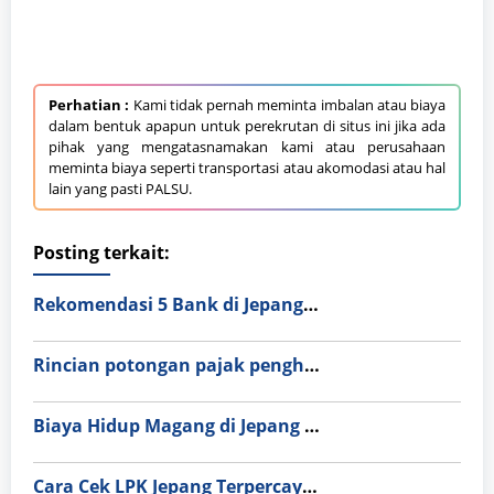
Perhatian :
Kami tidak pernah meminta imbalan atau biaya
dalam bentuk apapun untuk perekrutan di situs ini jika ada
pihak yang mengatasnamakan kami atau perusahaan
meminta biaya seperti transportasi atau akomodasi atau hal
lain yang pasti PALSU.
Posting terkait:
Rekomendasi 5 Bank di Jepang Paling Ramah Orang Asing: Mudah, Cepat, dan Anti-Ribet!
Rincian potongan pajak penghitungan gaji di Jepang (Nenkin & Hoken).
Biaya Hidup Magang di Jepang vs Indonesia 2026: Simulasi Cara Menabung 10 Juta per Bulan
Cara Cek LPK Jepang Terpercaya & Resmi BP2MI agar Terhindar dari Penipuan