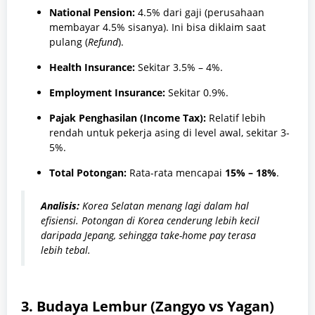
National Pension:
4.5% dari gaji (perusahaan
membayar 4.5% sisanya). Ini bisa diklaim saat
pulang (
Refund
).
Health Insurance:
Sekitar 3.5% – 4%.
Employment Insurance:
Sekitar 0.9%.
Pajak Penghasilan (Income Tax):
Relatif lebih
rendah untuk pekerja asing di level awal, sekitar 3-
5%.
Total Potongan:
Rata-rata mencapai
15% – 18%
.
Analisis:
Korea Selatan menang lagi dalam hal
efisiensi. Potongan di Korea cenderung lebih kecil
daripada Jepang, sehingga
take-home pay
terasa
lebih tebal.
3. Budaya Lembur (Zangyo vs Yagan)