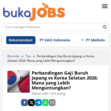
Loncat
ke
konten
Rekomendasi:
PT KAO Indonesia
PT Meihoku Industry
Beranda
Tips
Perbandingan Gaji Buruh Jepang vs Korea
Selatan 2026: Mana yang Lebih Menguntungkan?
Perbandingan Gaji Buruh
Jepang vs Korea Selatan 2026:
Mana yang Lebih
Menguntungkan?
Dilihat oleh 1.8 K orang