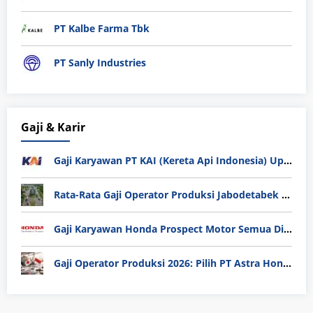
PT Kalbe Farma Tbk
PT Sanly Industries
Gaji & Karir
Gaji Karyawan PT KAI (Kereta Api Indonesia) Update 2025
Rata-Rata Gaji Operator Produksi Jabodetabek 2025: Bedah Tuntas UMK, Lemburan, dan Realita Hidup Buruh
Gaji Karyawan Honda Prospect Motor Semua Divisi
Gaji Operator Produksi 2026: Pilih PT Astra Honda Motor (AHM) atau Manufaktur di Jepang?