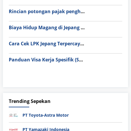
Rincian potongan pajak penghitungan gaji di Jepang (Nenkin & Hoken).
Biaya Hidup Magang di Jepang vs Indonesia 2026: Simulasi Cara Menabung 10 Juta per Bulan
Cara Cek LPK Jepang Terpercaya & Resmi BP2MI agar Terhindar dari Penipuan
Panduan Visa Kerja Spesifik (SSW) untuk Lulusan SMK: Alur Legal dan Biaya Resmi
Trending Sepekan
PT Toyota-Astra Motor
PT Yamazaki Indonesia