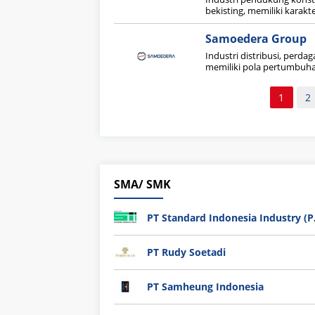
bekisting, memiliki karakte
Samoedera Group
Industri distribusi, perd
memiliki pola pertumbuhan
Paginasi
1
2
pos
SMA/ SMK
PT Sta
PT Rudy Soetadi
PT Samheung Indonesia