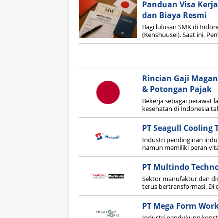
Panduan Visa Kerja
dan Biaya Resmi
Bagi lulusan SMK di Indon
(Kenshuusei). Saat ini, P
Rincian Gaji Magan
& Potongan Pajak
Bekerja sebagai perawat l
kesehatan di Indonesia t
PT Seagull Cooling
Industri pendinginan indu
namun memiliki peran vita
PT Multindo Techn
Sektor manufaktur dan dis
terus bertransformasi. Di d
PT Mega Form Work
Industri pendukung konst