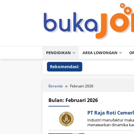
Loncat
ke
konten
PENDIDIKAN
AREA LOWONGAN
O
Rekomendasi:
Beranda
Februari 2026
Bulan:
Februari 2026
PT Raja Roti Cemer
Industri manufaktur maka
menawarkan dinamika karir 