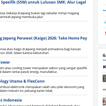
 Spesifik (SSW) untuk Lulusan SMK: Alur Legal
esia, bekerja di Jepang bukan lagi sekadar mimpi magang
emerintah Jepang membuka jalur
g Jepang Perawat (Kaigo) 2026: Take Home Pay
ansia atau Kaigo di Jepang menjadi primadona bagi lulusan
ahun 2026. Selain karena kebutuhan
G
 Tower
stri atau cooling tower merupakan sektor yang sangat spesifik
l dalam rantai pasok energi, manufaktur,
ology Utama & FlexConn
tribusi elektronik merupakan salah satu pilar ekonomi yang
alam industri ini, peluang karier tidak
s Indonesia
ruksi, khususnya yang bergerak di bidang formwork atau