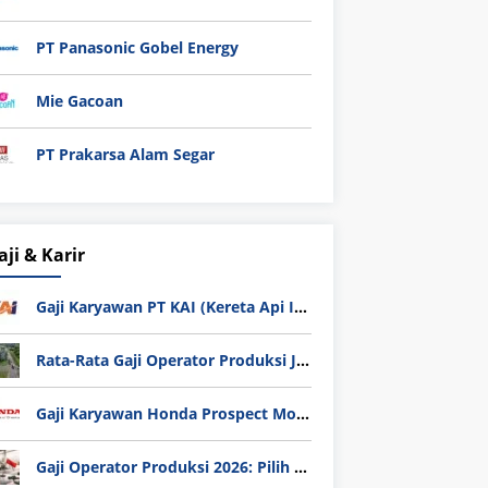
PT Panasonic Gobel Energy
Mie Gacoan
PT Prakarsa Alam Segar
aji & Karir
Gaji Karyawan PT KAI (Kereta Api Indonesia) Update 2025
Rata-Rata Gaji Operator Produksi Jabodetabek 2025: Bedah Tuntas UMK, Lemburan, dan Realita Hidup Buruh
Gaji Karyawan Honda Prospect Motor Semua Divisi
Gaji Operator Produksi 2026: Pilih PT Astra Honda Motor (AHM) atau Manufaktur di Jepang?