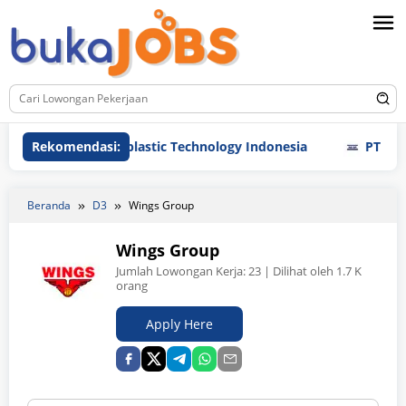
Loncat
ke
konten
PT Chinli plastic Technology Indonesia
Rekomendasi:
PT Multi Indom
Beranda
D3
Wings Group
Wings Group
Jumlah Lowongan Kerja:
23
| Dilihat oleh 1.7 K
orang
Apply Here