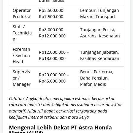
Bulan (Gross)
Operator
Rp5.500.000 –
Lembur, Tunjangan
Produksi
Rp7.500.000
Makan, Transport
Staff /
Rp8.000.000 –
Tunjangan Posisi,
Technicia
Rp12.000.000
Asuransi Kesehatan
n
Foreman
Rp12.000.000 –
Tunjangan Jabatan,
/ Section
Rp18.000.000
Fasilitas Kendaraan
Head
Supervis
Bonus Performa,
Rp20.000.000 –
or /
Dana Pensiun,
Rp45.000.000
Manager
Plafon Medis
Catatan: Angka di atas merupakan estimasi berdasarkan
rata-rata industri dan kebijakan perusahaan besar di sektor
otomotif. Nilai riil dapat bervariasi tergantung pada
kebijakan internal terbaru dan masa kerja.
Mengenal Lebih Dekat PT Astra Honda