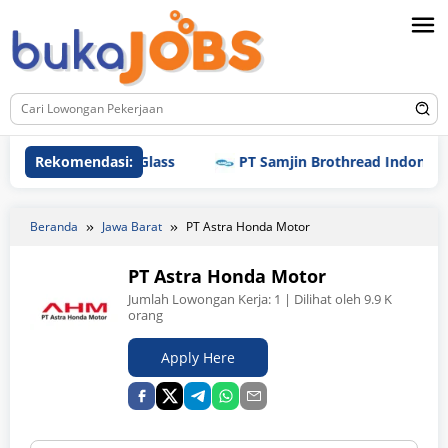
Loncat
ke
konten
PT Schott Igar Glass
Rekomendasi:
PT Samjin Brothread Indonesia
Beranda
Jawa Barat
PT Astra Honda Motor
PT Astra Honda Motor
Jumlah Lowongan Kerja:
1
| Dilihat oleh 9.9 K
orang
Apply Here