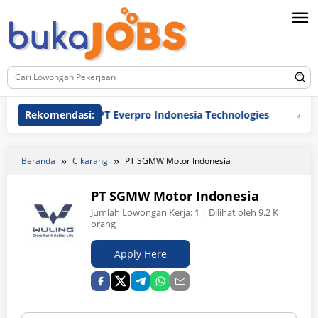
Loncat
ke
konten
Rekomendasi:
PT Everpro Indonesia Technologies
PT F
Beranda
Cikarang
PT SGMW Motor Indonesia
PT SGMW Motor Indonesia
Jumlah Lowongan Kerja:
1
| Dilihat oleh 9.2 K
orang
Apply Here