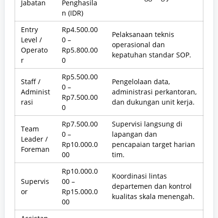
Jabatan
Penghasila
n (IDR)
Entry
Rp4.500.00
Pelaksanaan teknis
Level /
0 –
operasional dan
Operato
Rp5.800.00
kepatuhan standar SOP.
r
0
Rp5.500.00
Staff /
Pengelolaan data,
0 –
Administ
administrasi perkantoran,
Rp7.500.00
rasi
dan dukungan unit kerja.
0
Rp7.500.00
Supervisi langsung di
Team
0 –
lapangan dan
Leader /
Rp10.000.0
pencapaian target harian
Foreman
00
tim.
Rp10.000.0
Koordinasi lintas
Supervis
00 –
departemen dan kontrol
or
Rp15.000.0
kualitas skala menengah.
00