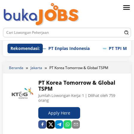
Loncat
ke
konten
Rekomendasi:
PT Enplas Indonesia
PT TPI Manufactur
Beranda
Jakarta
PT Korea Tomorrow & Global TSPM
PT Korea Tomorrow & Global
TSPM
Jumlah Lowongan Kerja:
1
| Dilihat oleh 759
orang
Apply Here