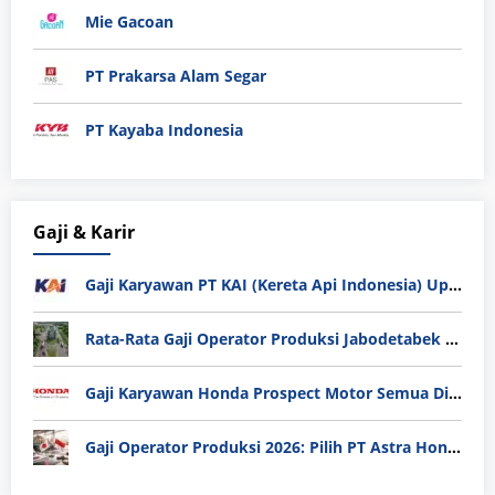
Mie Gacoan
PT Prakarsa Alam Segar
PT Kayaba Indonesia
Gaji & Karir
Gaji Karyawan PT KAI (Kereta Api Indonesia) Update 2025
Rata-Rata Gaji Operator Produksi Jabodetabek 2025: Bedah Tuntas UMK, Lemburan, dan Realita Hidup Buruh
Gaji Karyawan Honda Prospect Motor Semua Divisi
Gaji Operator Produksi 2026: Pilih PT Astra Honda Motor (AHM) atau Manufaktur di Jepang?