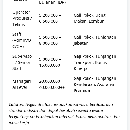
Bulanan (IDR)
Operator
5.200.000 –
Gaji Pokok, Uang
Produksi /
6.500.000
Makan, Lembur
Teknis
Staff
5.500.000 –
Gaji Pokok, Tunjangan
(Admin/Q
8.000.000
Jabatan
C/QA)
Superviso
Gaji Pokok, Tunjangan
9.000.000 –
r / Senior
Transport, Bonus
15.000.000
Staff
Kinerja
Gaji Pokok, Tunjangan
Manageri
20.000.000 –
Kendaraan, Asuransi
al Level
40.000.000++
Premium
Catatan: Angka di atas merupakan estimasi berdasarkan
standar industri dan dapat berubah sewaktu-waktu
tergantung pada kebijakan internal, lokasi penempatan, dan
masa kerja.