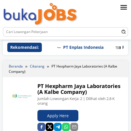
Loncat
ke
konten
Rekomendasi:
PT Enplas Indonesia
PT Tri Sa
Beranda
Cikarang
PT Hexpharm Jaya Laboratories (A Kalbe
Company)
PT Hexpharm Jaya Laboratories
(A Kalbe Company)
Jumlah Lowongan Kerja:
2
| Dilihat oleh 2.8 K
orang
Apply Here