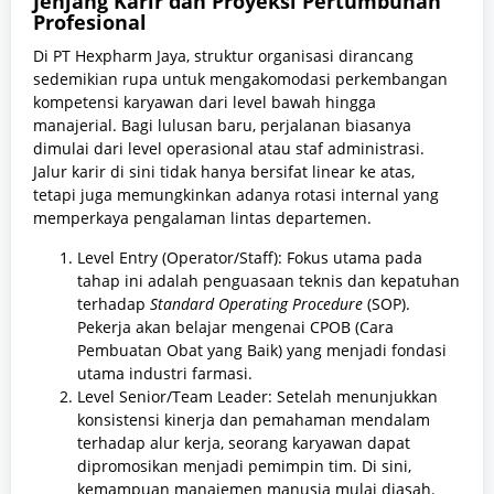
Jenjang Karir dan Proyeksi Pertumbuhan
Profesional
Di PT Hexpharm Jaya, struktur organisasi dirancang
sedemikian rupa untuk mengakomodasi perkembangan
kompetensi karyawan dari level bawah hingga
manajerial. Bagi lulusan baru, perjalanan biasanya
dimulai dari level operasional atau staf administrasi.
Jalur karir di sini tidak hanya bersifat linear ke atas,
tetapi juga memungkinkan adanya rotasi internal yang
memperkaya pengalaman lintas departemen.
Level Entry (Operator/Staff): Fokus utama pada
tahap ini adalah penguasaan teknis dan kepatuhan
terhadap
Standard Operating Procedure
(SOP).
Pekerja akan belajar mengenai CPOB (Cara
Pembuatan Obat yang Baik) yang menjadi fondasi
utama industri farmasi.
Level Senior/Team Leader: Setelah menunjukkan
konsistensi kinerja dan pemahaman mendalam
terhadap alur kerja, seorang karyawan dapat
dipromosikan menjadi pemimpin tim. Di sini,
kemampuan manajemen manusia mulai diasah.