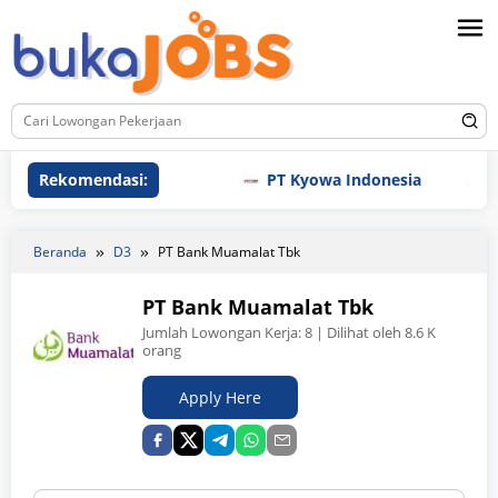
Loncat
ke
konten
Rekomendasi:
PT Kyowa Indonesia
PT A
Beranda
D3
PT Bank Muamalat Tbk
PT Bank Muamalat Tbk
Jumlah Lowongan Kerja:
8
| Dilihat oleh 8.6 K
orang
Apply Here