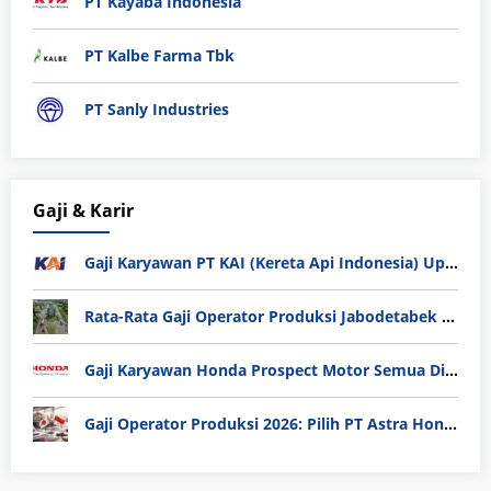
PT Kayaba Indonesia
PT Kalbe Farma Tbk
PT Sanly Industries
Gaji & Karir
Gaji Karyawan PT KAI (Kereta Api Indonesia) Update 2025
Rata-Rata Gaji Operator Produksi Jabodetabek 2025: Bedah Tuntas UMK, Lemburan, dan Realita Hidup Buruh
Gaji Karyawan Honda Prospect Motor Semua Divisi
Gaji Operator Produksi 2026: Pilih PT Astra Honda Motor (AHM) atau Manufaktur di Jepang?