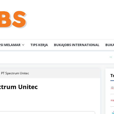
PSI MELAMAR
TIPS KERJA
BUKAJOBS INTERNATIONAL
BUKA
PT KAO I
 PT Spectrum Unitec
T
ctrum Unitec