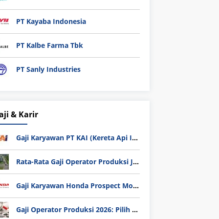
PT Kayaba Indonesia
PT Kalbe Farma Tbk
PT Sanly Industries
aji & Karir
Gaji Karyawan PT KAI (Kereta Api Indonesia) Update 2025
Rata-Rata Gaji Operator Produksi Jabodetabek 2025: Bedah Tuntas UMK, Lemburan, dan Realita Hidup Buruh
Gaji Karyawan Honda Prospect Motor Semua Divisi
Gaji Operator Produksi 2026: Pilih PT Astra Honda Motor (AHM) atau Manufaktur di Jepang?