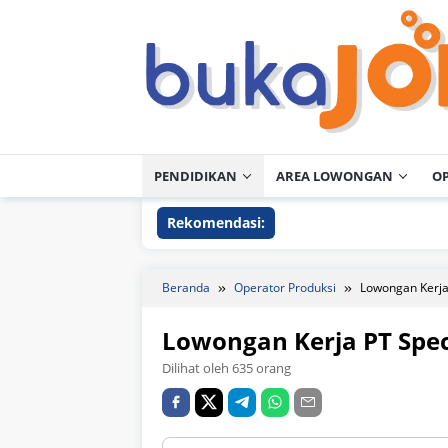
Loncat
ke
konten
PENDIDIKAN
AREA LOWONGAN
O
Rekomendasi:
Beranda
Operator Produksi
Lowongan Kerja
Lowongan Kerja PT Spe
Dilihat oleh 635 orang