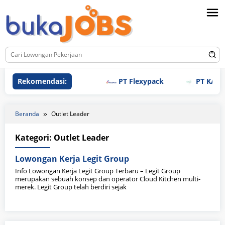
Loncat
ke
konten
Rekomendasi:
PT Flexypack
PT KAO I
Beranda
Outlet Leader
Kategori:
Outlet Leader
Lowongan Kerja Legit Group
Info Lowongan Kerja Legit Group Terbaru – Legit Group
merupakan sebuah konsep dan operator Cloud Kitchen multi-
merek. Legit Group telah berdiri sejak