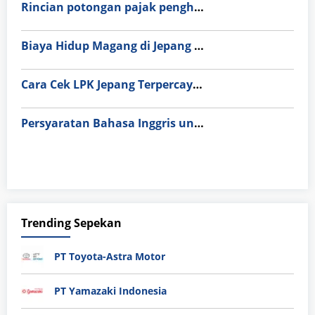
Rincian potongan pajak penghitungan gaji di Jepang (Nenkin & Hoken).
Biaya Hidup Magang di Jepang vs Indonesia 2026: Simulasi Cara Menabung 10 Juta per Bulan
Cara Cek LPK Jepang Terpercaya & Resmi BP2MI agar Terhindar dari Penipuan
Persyaratan Bahasa Inggris untuk Magang Perawat di Singapura & Eropa (IELTS vs OET)
Trending Sepekan
PT Toyota-Astra Motor
PT Yamazaki Indonesia