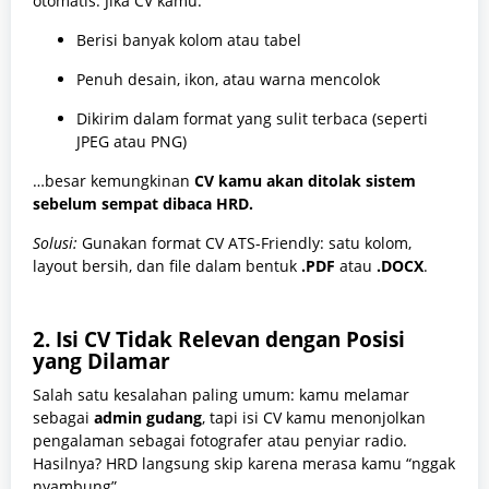
otomatis. Jika CV kamu:
Berisi banyak kolom atau tabel
Penuh desain, ikon, atau warna mencolok
Dikirim dalam format yang sulit terbaca (seperti
JPEG atau PNG)
…besar kemungkinan
CV kamu akan ditolak sistem
sebelum sempat dibaca HRD.
Solusi:
Gunakan format CV ATS-Friendly: satu kolom,
layout bersih, dan file dalam bentuk
.PDF
atau
.DOCX
.
2.
Isi CV Tidak Relevan dengan Posisi
yang Dilamar
Salah satu kesalahan paling umum: kamu melamar
sebagai
admin gudang
, tapi isi CV kamu menonjolkan
pengalaman sebagai fotografer atau penyiar radio.
Hasilnya? HRD langsung skip karena merasa kamu “nggak
nyambung”.