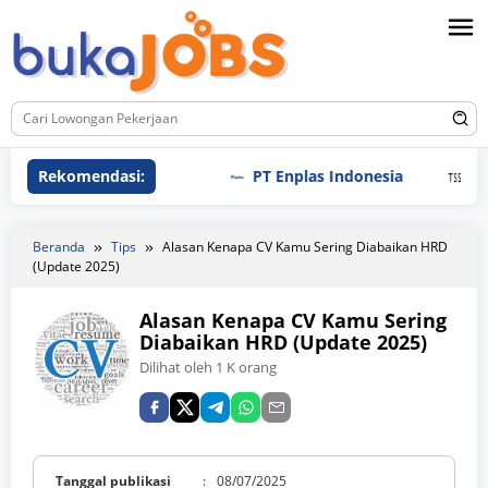
Loncat
ke
konten
Rekomendasi:
PT Enplas Indonesia
PT Tri
Beranda
Tips
Alasan Kenapa CV Kamu Sering Diabaikan HRD
(Update 2025)
Alasan Kenapa CV Kamu Sering
Diabaikan HRD (Update 2025)
Dilihat oleh 1 K orang
Tanggal publikasi
:
08/07/2025