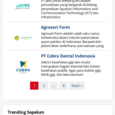
PT Jala Lintas Media (JLM) adalah
perusahaan yang bergerak di bidang
penyediaan layanan Information and
Communication Technology (ICT) dan
infrastruktur
Agrosari Farm
Agrosari Farm adalah salah satu nama
terkemuka dalam industri peternakan
ayam petelur di Indonesia. Berawal dari
peternakan sederhana, perusahaan yang
PT Cobra Dental Indonesia
Sektor kesehatan gigi dan mulut
merupakan bagian esensial dari sistem
kesehatan publik. Agar para dokter gigi,
klinik gigi, dan laboratorium
Paginasi
1
2
…
8
Next »
pos
Trending Sepekan