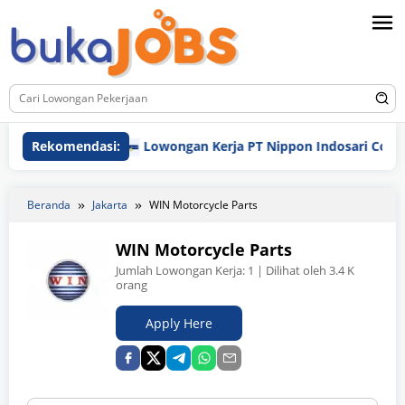
Loncat
ke
konten
Rekomendasi:
Lowongan Kerja PT Nippon Indosari Corpindo 
Beranda
Jakarta
WIN Motorcycle Parts
WIN Motorcycle Parts
Jumlah Lowongan Kerja:
1
| Dilihat oleh 3.4 K
orang
Apply Here